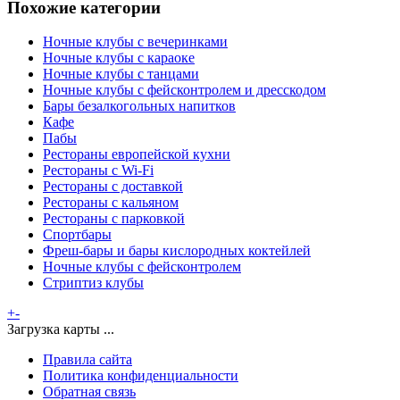
Похожие категории
Ночные клубы с вечеринками
Ночные клубы с караоке
Ночные клубы с танцами
Ночные клубы с фейсконтролем и дресскодом
Бары безалкогольных напитков
Кафе
Пабы
Рестораны европейской кухни
Рестораны с Wi-Fi
Рестораны с доставкой
Рестораны с кальяном
Рестораны с парковкой
Спортбары
Фреш-бары и бары кислородных коктейлей
Ночные клубы с фейсконтролем
Стриптиз клубы
+
-
Загрузка карты ...
Правила сайта
Политика конфиденциальности
Обратная связь