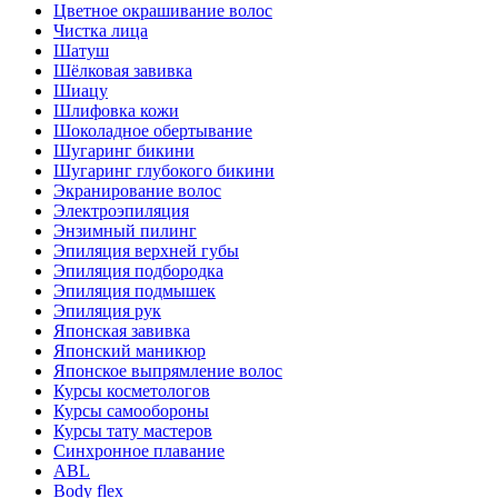
Цветное окрашивание волос
Чистка лица
Шатуш
Шёлковая завивка
Шиацу
Шлифовка кожи
Шоколадное обертывание
Шугаринг бикини
Шугаринг глубокого бикини
Экранирование волос
Электроэпиляция
Энзимный пилинг
Эпиляция верхней губы
Эпиляция подбородка
Эпиляция подмышек
Эпиляция рук
Японская завивка
Японский маникюр
Японское выпрямление волос
Курсы косметологов
Курсы самообороны
Курсы тату мастеров
Синхронное плавание
ABL
Body flex