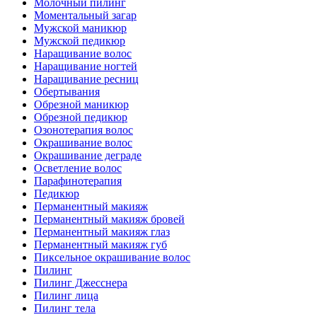
Молочный пилинг
Моментальный загар
Мужской маникюр
Мужской педикюр
Наращивание волос
Наращивание ногтей
Наращивание ресниц
Обертывания
Обрезной маникюр
Обрезной педикюр
Озонотерапия волос
Окрашивание волос
Окрашивание деграде
Осветление волос
Парафинотерапия
Педикюр
Перманентный макияж
Перманентный макияж бровей
Перманентный макияж глаз
Перманентный макияж губ
Пиксельное окрашивание волос
Пилинг
Пилинг Джесснера
Пилинг лица
Пилинг тела