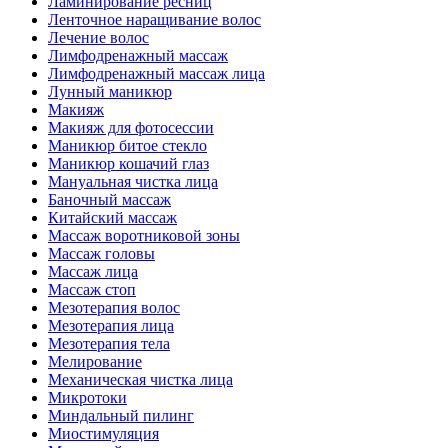
Ламинирование ресниц
Ленточное наращивание волос
Лечение волос
Лимфодренажный массаж
Лимфодренажный массаж лица
Лунный маникюр
Макияж
Макияж для фотосессии
Маникюр битое стекло
Маникюр кошачий глаз
Мануальная чистка лица
Баночный массаж
Китайский массаж
Массаж воротниковой зоны
Массаж головы
Массаж лица
Массаж стоп
Мезотерапия волос
Мезотерапия лица
Мезотерапия тела
Мелирование
Механическая чистка лица
Микротоки
Миндальный пилинг
Миостимуляция