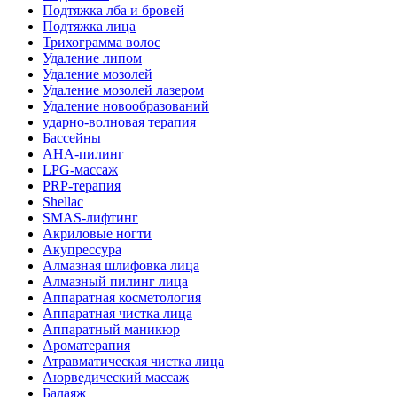
Подтяжка лба и бровей
Подтяжка лица
Трихограмма волос
Удаление липом
Удаление мозолей
Удаление мозолей лазером
Удаление новообразований
ударно-волновая терапия
Бассейны
AHA-пилинг
LPG-массаж
PRP-терапия
Shellac
SMAS-лифтинг
Акриловые ногти
Акупрессура
Алмазная шлифовка лица
Алмазный пилинг лица
Аппаратная косметология
Аппаратная чистка лица
Аппаратный маникюр
Ароматерапия
Атравматическая чистка лица
Аюрведический массаж
Балаяж