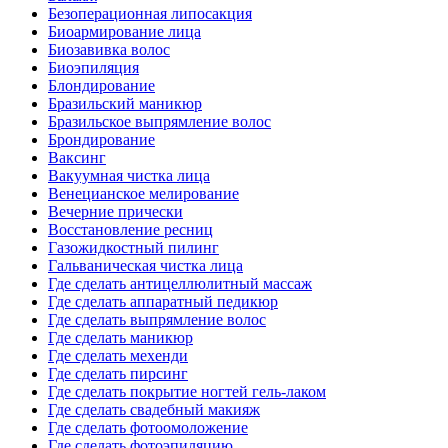
Безоперационная липосакция
Биоармирование лица
Биозавивка волос
Биоэпиляция
Блондирование
Бразильский маникюр
Бразильское выпрямление волос
Брондирование
Ваксинг
Вакуумная чистка лица
Венецианское мелирование
Вечерние прически
Восстановление ресниц
Газожидкостный пилинг
Гальваническая чистка лица
Где сделать антицеллюлитный массаж
Где сделать аппаратный педикюр
Где сделать выпрямление волос
Где сделать маникюр
Где сделать мехенди
Где сделать пирсинг
Где сделать покрытие ногтей гель-лаком
Где сделать свадебный макияж
Где сделать фотоомоложение
Где сделать фотоэпиляцию