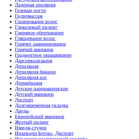
Лазерная эпиляция
Гелевые ногти
Гидромассаж
Глазирование волос
Гликолевый пилинг
Глиняное обертывание
Глянцевание волос
Горячее ламинирование
Горячий маникюр
Градиентное окрашивание
Дарсонвализация
Депиляция
Депиляция бикини
Депиляция ног
Дермабразия
Детские парикмахерские
Детский маникюр
Диспорт
Долговременная укладка
Дреды
Европейский маникюр
Желтый пилинг
Имидж-студии
Инъекции Ботокс, Диспорт
Инъекции гиалуроновой кислоты