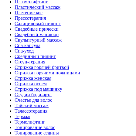
Плазмолифтинг
Пластический массаж
Плетение кос
Прессотерапия
Салициловый пилинг
Свадебные прически
Свадебный маникюр
Скульптурный массаж
Спа-капсула
Спа-уход
Срединный пилинг
Стоун-терапия
Стрижка горячей бритвой
Стрижка горячими ножницами
Стрижка женская
Стрижка огнем
Стрижка под машинку
Студии боди-арта
Счастье для волос
Тайский массаж
Талассотерапия
Термаж
Термолифтинг
Тонирование волос
Тонирование седины