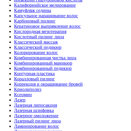
Калифорнийское мелирование
Камуфляж седины
Капсульное наращивание волос
Карбоновый пилинг
Кератиновое выпрямление волос
Кислородная мезотерапия
Кислотный пилинг лица
Классический массаж
Классический педикюр
Колорирование волос
Комбинированная чистка лица
Комбинированный маникюр
Комбинированный педикюр
Контурная пластика
Коралловый пилинг
Коррекция и окрашивание бровей
Криолиполиз
Ксеомин
Лазер
Лазерная липосакция
Лазерная шлифовка
Лазерное омоложение
Лазерный пилинг лица
Ламинирование волос