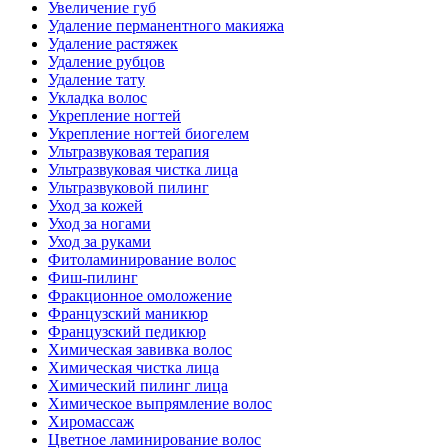
Увеличение губ
Удаление перманентного макияжа
Удаление растяжек
Удаление рубцов
Удаление тату
Укладка волос
Укрепление ногтей
Укрепление ногтей биогелем
Ультразвуковая терапия
Ультразвуковая чистка лица
Ультразвуковой пилинг
Уход за кожей
Уход за ногами
Уход за руками
Фитоламинирование волос
Фиш-пилинг
Фракционное омоложение
Французский маникюр
Французский педикюр
Химическая завивка волос
Химическая чистка лица
Химический пилинг лица
Химическое выпрямление волос
Хиромассаж
Цветное ламинирование волос