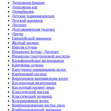
Депиляция бикини
Депиляция ног
Дермабразия
Детские парикмахерские
Детский маникюр
Диспорт
Долговременная укладка
Дреды
Европейский маникюр
Желтый пилинг
Имидж-студии
Инъекции Ботокс, Диспорт
Инъекции гиалуроновой кислоты
Калифорнийское мелирование
Камуфляж седины
Капсульное наращивание волос
Карбоновый пилинг
Кератиновое выпрямление волос
Кислородная мезотерапия
Кислотный пилинг лица
Классический массаж
Классический педикюр
Колорирование волос
Комбинированная чистка лица
Комбинированный маникюр