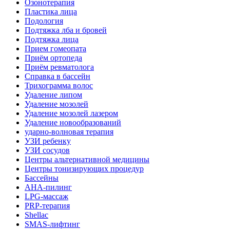
Озонотерапия
Пластика лица
Подология
Подтяжка лба и бровей
Подтяжка лица
Прием гомеопата
Приём ортопеда
Приём ревматолога
Справка в бассейн
Трихограмма волос
Удаление липом
Удаление мозолей
Удаление мозолей лазером
Удаление новообразований
ударно-волновая терапия
УЗИ ребенку
УЗИ сосудов
Центры альтернативной медицины
Центры тонизирующих процедур
Бассейны
AHA-пилинг
LPG-массаж
PRP-терапия
Shellac
SMAS-лифтинг