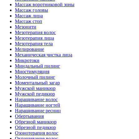
Массаж воротниковой зоны
Массаж головы
Массаж лица
Массаж стоп
Мезонити
Мезотерапия волос
Мезотерапия лица
Мезотерапия тела
Мелирование
Механическая чистка лица
Микротоки
Миндальный пилинг
Миостимуляция
Молочный пилинг
Моментальный загар
Мужской маникюр
Мужской педикюр
Наращивание волос
Наращивание ногтей
Наращивание ресниц
Обертывания
Обрезной маникюр
Обрезной педикюр
Озонотерапия волос
Окрашивание волос