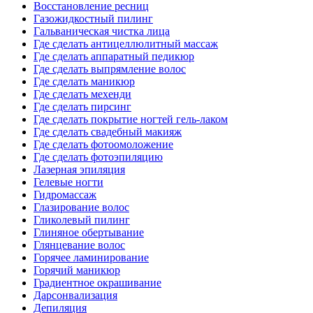
Восстановление ресниц
Газожидкостный пилинг
Гальваническая чистка лица
Где сделать антицеллюлитный массаж
Где сделать аппаратный педикюр
Где сделать выпрямление волос
Где сделать маникюр
Где сделать мехенди
Где сделать пирсинг
Где сделать покрытие ногтей гель-лаком
Где сделать свадебный макияж
Где сделать фотоомоложение
Где сделать фотоэпиляцию
Лазерная эпиляция
Гелевые ногти
Гидромассаж
Глазирование волос
Гликолевый пилинг
Глиняное обертывание
Глянцевание волос
Горячее ламинирование
Горячий маникюр
Градиентное окрашивание
Дарсонвализация
Депиляция