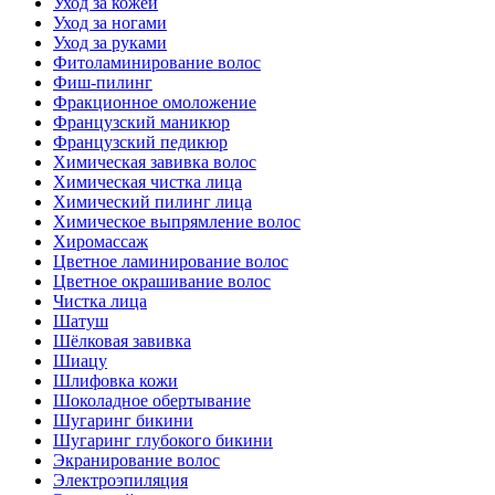
Уход за кожей
Уход за ногами
Уход за руками
Фитоламинирование волос
Фиш-пилинг
Фракционное омоложение
Французский маникюр
Французский педикюр
Химическая завивка волос
Химическая чистка лица
Химический пилинг лица
Химическое выпрямление волос
Хиромассаж
Цветное ламинирование волос
Цветное окрашивание волос
Чистка лица
Шатуш
Шёлковая завивка
Шиацу
Шлифовка кожи
Шоколадное обертывание
Шугаринг бикини
Шугаринг глубокого бикини
Экранирование волос
Электроэпиляция