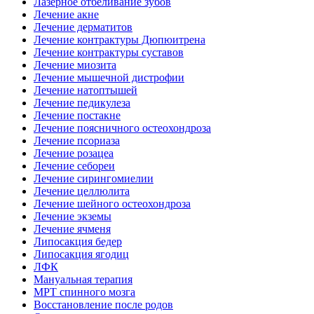
Лазерное отбеливание зубов
Лечение акне
Лечение дерматитов
Лечение контрактуры Дюпюитрена
Лечение контрактуры суставов
Лечение миозита
Лечение мышечной дистрофии
Лечение натоптышей
Лечение педикулеза
Лечение постакне
Лечение поясничного остеохондроза
Лечение псориаза
Лечение розацеа
Лечение себореи
Лечение сирингомиелии
Лечение целлюлита
Лечение шейного остеохондроза
Лечение экземы
Лечение ячменя
Липосакция бедер
Липосакция ягодиц
ЛФК
Мануальная терапия
МРТ спинного мозга
Восстановление после родов