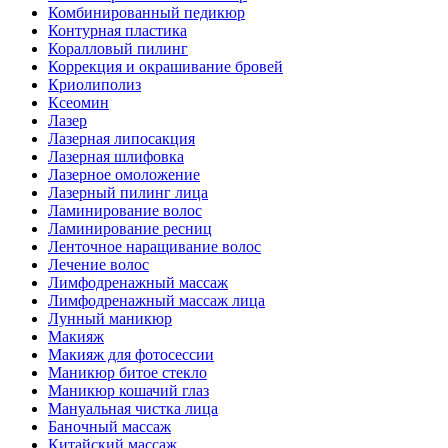
Комбинированный педикюр
Контурная пластика
Коралловый пилинг
Коррекция и окрашивание бровей
Криолиполиз
Ксеомин
Лазер
Лазерная липосакция
Лазерная шлифовка
Лазерное омоложение
Лазерный пилинг лица
Ламинирование волос
Ламинирование ресниц
Ленточное наращивание волос
Лечение волос
Лимфодренажный массаж
Лимфодренажный массаж лица
Лунный маникюр
Макияж
Макияж для фотосессии
Маникюр битое стекло
Маникюр кошачий глаз
Мануальная чистка лица
Баночный массаж
Китайский массаж