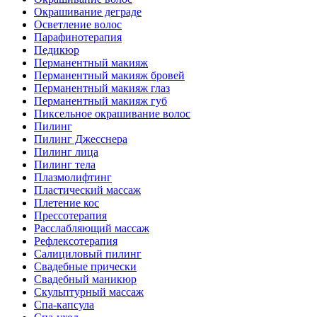
Окрашивание деграде
Осветление волос
Парафинотерапия
Педикюр
Перманентный макияж
Перманентный макияж бровей
Перманентный макияж глаз
Перманентный макияж губ
Пиксельное окрашивание волос
Пилинг
Пилинг Джесснера
Пилинг лица
Пилинг тела
Плазмолифтинг
Пластический массаж
Плетение кос
Прессотерапия
Расслабляющий массаж
Рефлексотерапия
Салициловый пилинг
Свадебные прически
Свадебный маникюр
Скульптурный массаж
Спа-капсула