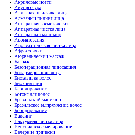
Акриловые ногти
Акупрессура
Алмазная шлифовка лица
Алмазный пилинг лица
Аппаратная косметология
Аппаратная чистка лица
Аппаратный маникюр
Ароматерапия
Атравматическая чистка лица
Афрокосички
Аюрведический массаж
Балаяж
Безоперационная липосакция
Биоармирование лица
Биозавивка волос
Биоэпиляция
Блондирование
Ботокс для волос
Бразильский маникюр
Бразильское выпрямление волос
Брондирование
Ваксинг
Вакуумная чистка лица
Венецианское мелирование
Вечерние прически