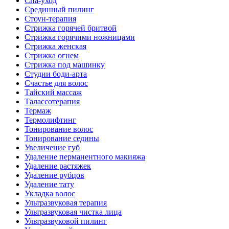
Спа-уход
Срединный пилинг
Стоун-терапия
Стрижка горячей бритвой
Стрижка горячими ножницами
Стрижка женская
Стрижка огнем
Стрижка под машинку
Студии боди-арта
Счастье для волос
Тайский массаж
Талассотерапия
Термаж
Термолифтинг
Тонирование волос
Тонирование седины
Увеличение губ
Удаление перманентного макияжа
Удаление растяжек
Удаление рубцов
Удаление тату
Укладка волос
Ультразвуковая терапия
Ультразвуковая чистка лица
Ультразвуковой пилинг