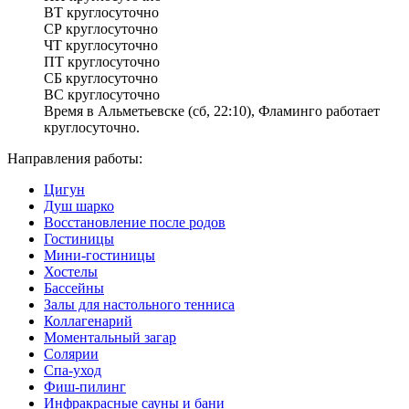
ВТ
круглосуточно
СР
круглосуточно
ЧТ
круглосуточно
ПТ
круглосуточно
СБ
круглосуточно
ВС
круглосуточно
Время в Альметьевске (сб, 22:10), Фламинго работает
круглосуточно.
Направления работы:
Цигун
Душ шарко
Восстановление после родов
Гостиницы
Мини-гостиницы
Хостелы
Бассейны
Залы для настольного тенниса
Коллагенарий
Моментальный загар
Солярии
Спа-уход
Фиш-пилинг
Инфракрасные сауны и бани