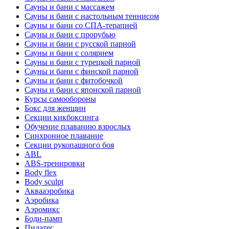
Сауны и бани с массажем
Сауны и бани с настольным теннисом
Сауны и бани со СПА-терапией
Сауны и бани с прорубью
Сауны и бани с русской парной
Сауны и бани с солярием
Сауны и бани с турецкой парной
Сауны и бани с финской парной
Сауны и бани с фитобочкой
Сауны и бани с японской парной
Курсы самообороны
Бокс для женщин
Секции кикбоксинга
Обучение плаванию взрослых
Синхронное плавание
Секции рукопашного боя
ABL
ABS-тренировки
Body flex
Body sculpt
Аквааэробика
Аэробика
Аэромикс
Боди-памп
Пилатес