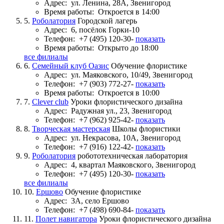
Адрес:
ул. Ленина, 28А, Звенигород
Время работы:
Откроется в 14:00
5.
Роболатория
Городской лагерь
Адрес:
6, посёлок Горки-10
Телефон:
+7 (495) 120-30-
показать
Время работы:
Открыто до 18:00
все филиалы
6.
Семейный клуб Оазис
Обучение флористике
Адрес:
ул. Маяковского, 10/49, Звенигород
Телефон:
+7 (903) 772-27-
показать
Время работы:
Откроется в 10:00
7.
Clever club
Уроки флористического дизайна
Адрес:
Радужная ул., 23, Звенигород
Телефон:
+7 (962) 925-42-
показать
8.
Творческая мастерская
Школы флористики
Адрес:
ул. Некрасова, 10А, Звенигород
Телефон:
+7 (916) 122-42-
показать
9.
Роболатория
робототехническая лаборатория
Адрес:
4, квартал Маяковского, Звенигород
Телефон:
+7 (495) 120-30-
показать
все филиалы
10.
Ершово
Обучение флористике
Адрес:
3А, село Ершово
Телефон:
+7 (498) 690-84-
показать
11.
Полет навигатора
Уроки флористического дизайна