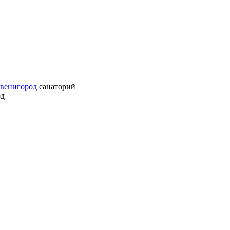
Звенигород
санаторий
од