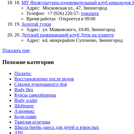
18.
МУ Физкультурно-оздоровительный клуб инвалидов 
Адрес:
Московская ул., 47, Звенигород
Телефон:
+7 (926) 220-57-
показать
Время работы:
Откроется в 09:00
19.
Золотой тулон
Адрес:
ул. Маяковского, 10/49, Звенигород
20.
Детский развивающий клуб Дети на планете
Адрес:
к4, микрорайон Супонево, Звенигород
Показать еще
Похожие категории
Пилатес
Восстановление после родов
Секции рукопашного боя
Body flex
Курсы самообороны
Body sculpt
Шейпинг
Аэромикс
Боди-памп
Тяжелая атлетика
Школа брейк-данса для детей и взрослых
ABL