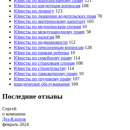
Юристы по корпоративному праву
121
Юристы по кредитным вопросам
108
Юристы по лизингу
123
Юристы по лишению водительских прав
78
Юристы по материнскому капиталу
105
Юристы по медицинским спорам
10
Юристы по международному праву
58
Юристы по налогам
88
Юристы по недвижимости
112
Юристы по пенсионным вопросам
128
Юристы по правам ребенка
10
Юристы по семейному праву
114
Юристы по страховым спорам
108
Юристы по строительству
114
Юристы по таможенному праву
10
Юристы по трудовому праву
107
юридическое обслуживание
169
Последние отзывы
Сергей
о компании
Дез-Клопов
февраль 2024