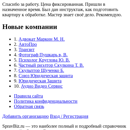
Спасибо за работу. Цена фиксированная. Пришли в
назначенное время. Был дан инструктаж, как подготовить
квартиру к обработке. Мастер знает своё дело. Рекомендую.
Новые компании
1.
Адвокат Маркин М. Н.
2.
АвтоПро
3.
Транзит
4.
Фотограф Пушкарь в, В.
5.
Психолог Круглова Ю. В.
6.
Частный риэлтор Скулкина Т. В.
7.
Скульптор Щученко Б.
8.
Союз Юридическая защита
9.
Юридическая Защита
10.
Аудио Видео Сервис
Правила сайта
Политика конфиденциальности
Обратная связь
Добавить организацию
Вход / Регистрация
SpravBiz.ru — это наиболее полный и подробный справочник