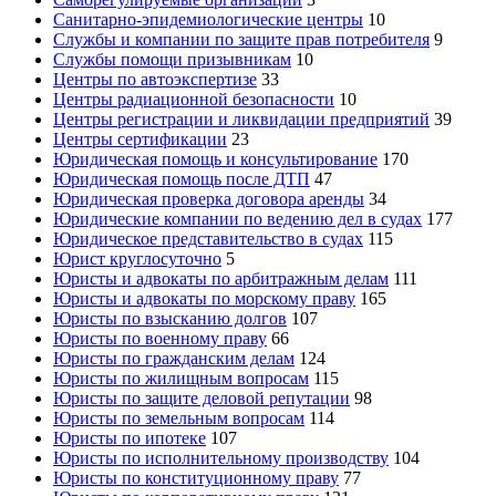
Санитарно-эпидемиологические центры
10
Службы и компании по защите прав потребителя
9
Службы помощи призывникам
10
Центры по автоэкспертизе
33
Центры радиационной безопасности
10
Центры регистрации и ликвидации предприятий
39
Центры сертификации
23
Юридическая помощь и консультирование
170
Юридическая помощь после ДТП
47
Юридическая проверка договора аренды
34
Юридические компании по ведению дел в судах
177
Юридическое представительство в судах
115
Юрист круглосуточно
5
Юристы и адвокаты по арбитражным делам
111
Юристы и адвокаты по морскому праву
165
Юристы по взысканию долгов
107
Юристы по военному праву
66
Юристы по гражданским делам
124
Юристы по жилищным вопросам
115
Юристы по защите деловой репутации
98
Юристы по земельным вопросам
114
Юристы по ипотеке
107
Юристы по исполнительному производству
104
Юристы по конституционному праву
77