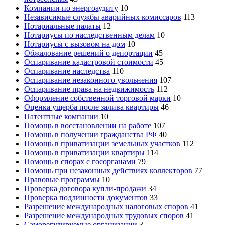
Компании по энергоаудиту
10
Независимые службы аварийных комиссаров
113
Нотариальные палаты
12
Нотариусы по наследственным делам
10
Нотариусы с вызовом на дом
10
Обжалование решений о депортации
45
Оспаривание кадастровой стоимости
45
Оспаривание наследства
110
Оспаривание незаконного увольнения
107
Оспаривание права на недвижимость
112
Оформление собственной торговой марки
10
Оценка ущерба после залива квартиры
46
Патентные компании
10
Помощь в восстановлении на работе
107
Помощь в получении гражданства РФ
40
Помощь в приватизации земельных участков
112
Помощь в приватизации квартиры
114
Помощь в спорах с госорганами
79
Помощь при незаконных действиях коллекторов
77
Правовые программы
10
Проверка договора купли-продажи
34
Проверка подлинности документов
33
Разрешение международных налоговых споров
41
Разрешение международных трудовых споров
41
Саморегулируемые организации
3