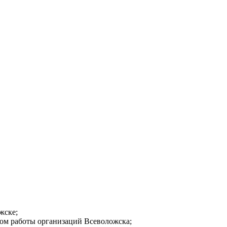
жске;
мом работы организаций Всеволожска;