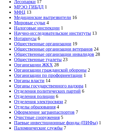
Лесопарки
17
МРЭО ГИБДД
1
МФЦ
13
Медицинские вытрезвители
16
Мировые судьи
4
Налоговые инспекции
1
Научно-исследовательские институты
13
Нотариусы
6
Общественные организации
19
Общественные организации ветеранов
24
Общественные организации инвалидов
28
Общественные туалеты
23
Организации ЖКХ
28
Организации гражданской обороны
2
Организации по профориентации
1
Органы власти
14
Органы государственного надзора
1
Отделения политических партий
6
Отделения полиции
6
Отделения электросвязи
2
Отделы образования
4
Оформление загранпаспортов
7
Очистные сооружения
5
Паевые инвестиционные фонды (ПИФы)
1
Паломнические службы
7