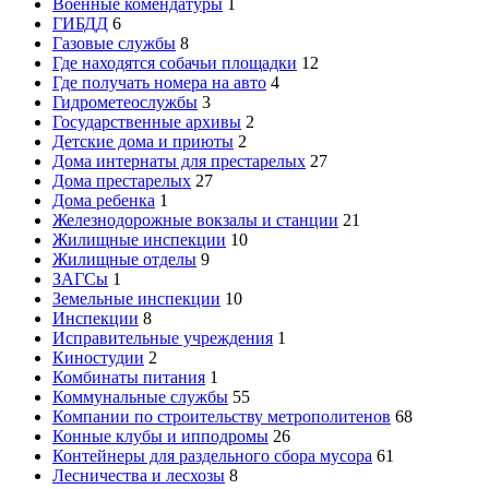
Военные комендатуры
1
ГИБДД
6
Газовые службы
8
Где находятся собачьи площадки
12
Где получать номера на авто
4
Гидрометеослужбы
3
Государственные архивы
2
Детские дома и приюты
2
Дома интернаты для престарелых
27
Дома престарелых
27
Дома ребенка
1
Железнодорожные вокзалы и станции
21
Жилищные инспекции
10
Жилищные отделы
9
ЗАГСы
1
Земельные инспекции
10
Инспекции
8
Исправительные учреждения
1
Киностудии
2
Комбинаты питания
1
Коммунальные службы
55
Компании по строительству метрополитенов
68
Конные клубы и ипподромы
26
Контейнеры для раздельного сбора мусора
61
Лесничества и лесхозы
8