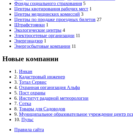
Фонды социального страхования
5
Центры квотирования рабочих мест
1
Центры медицинских комиссий
3
Центры по продаже проездных билетов
27
Штрафстоянки
1
Экологические центры
4
Электросетевые организации
11
Энергонадзор
1
Энергосбытовые компании
11
Новые компании
1.
Инкан
2.
Кадастровый инженер
3.
Тотал Сервис
4.
Охранная организация Альфа
5.
Пост охраны
6.
Институт радарной метеорологии
7.
Сотка
8.
Товары для Садоводов
9.
Муниципальное образовательное учреждение центр пс
10.
Пульс
Правила сайта