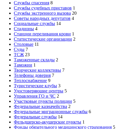
Службы спасения
8
Службы судебных приставов
1
Службы экстренного вызова
20
Советы народных депутатов
4
Социальные службы
14
Стадионы
4
Станции переливания крови
1
Статистические организации
2
Столовые
11
Суды
7
ТСЖ
23
Таможенные склады
2
Таможни
1
Творческие коллективы
7
Телефоны доверия
7
Теплоснабжение
9
Туристические клубы
3
Удостоверяющие центры
5
Управления ГО и ЧС
2
Участковые пункты полиции
5
Федеральные казначейства
2
Федеральные миграционные службы
6
Федеральные службы
14
Фельдшерско-акушерские пункты
1
Фонды обязательного медицинского страхования
5