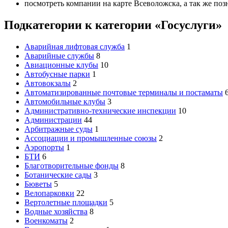
посмотреть компании на карте Всеволожска, а так же поз
Подкатегории к категории «Госуслуги»
Аварийная лифтовая служба
1
Аварийные службы
8
Авиационные клубы
10
Автобусные парки
1
Автовокзалы
2
Автоматизированные почтовые терминалы и постаматы
Автомобильные клубы
3
Административно-технические инспекции
10
Администрации
44
Арбитражные суды
1
Ассоциации и промышленные союзы
2
Аэропорты
1
БТИ
6
Благотворительные фонды
8
Ботанические сады
3
Бюветы
5
Велопарковки
22
Вертолетные площадки
5
Водные хозяйства
8
Военкоматы
2