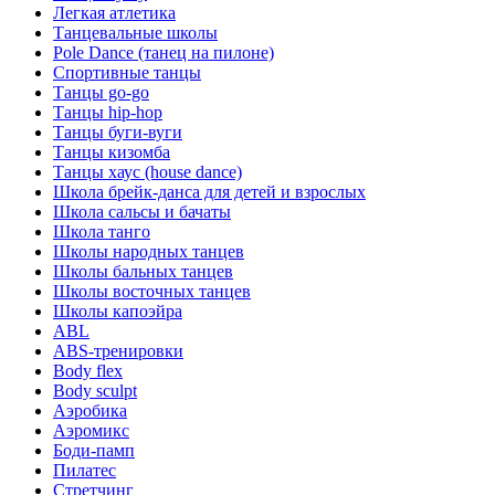
Легкая атлетика
Танцевальные школы
Pole Dance (танец на пилоне)
Спортивные танцы
Танцы go-go
Танцы hip-hop
Танцы буги-вуги
Танцы кизомба
Танцы хаус (house dance)
Школа брейк-данса для детей и взрослых
Школа сальсы и бачаты
Школа танго
Школы народных танцев
Школы бальных танцев
Школы восточных танцев
Школы капоэйра
ABL
ABS-тренировки
Body flex
Body sculpt
Аэробика
Аэромикс
Боди-памп
Пилатес
Стретчинг