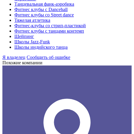
Танцевальная фанк-аэробика
Фитнес клубы с Dancehall
Фитнес клубы со Street dance
Тяжелая атлетика
Фитнес-клубы со стрип-пластикой
Фитнес клубы с танцами контемп
Шейпинг
Школы Jazz-Funk
Школы индийского танца
Я владелец
Сообщить об ошибке
Похожие компании