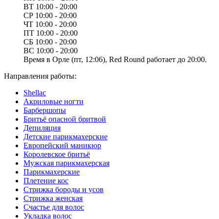
ВТ
10:00 - 20:00
СР
10:00 - 20:00
ЧТ
10:00 - 20:00
ПТ
10:00 - 20:00
СБ
10:00 - 20:00
ВС
10:00 - 20:00
Время в Орле (пт, 12:06), Red Round работает до 20:00.
Направления работы:
Shellac
Акриловые ногти
Барбершопы
Бритьё опасной бритвой
Депиляция
Детские парикмахерские
Европейский маникюр
Королевское бритьё
Мужская парикмахерская
Парикмахерские
Плетение кос
Стрижка бороды и усов
Стрижка женская
Счастье для волос
Укладка волос