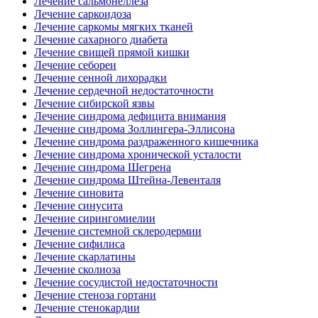
Лечение сальмонеллеза
Лечение саркоидоза
Лечение саркомы мягких тканей
Лечение сахарного диабета
Лечение свищей прямой кишки
Лечение себореи
Лечение сенной лихорадки
Лечение сердечной недостаточности
Лечение сибирской язвы
Лечение синдрома дефицита внимания
Лечение синдрома Золлингера-Эллисона
Лечение синдрома раздраженного кишечника
Лечение синдрома хронической усталости
Лечение синдрома Шегрена
Лечение синдрома Штейна-Левенталя
Лечение синовита
Лечение синусита
Лечение сирингомиелии
Лечение системной склеродермии
Лечение сифилиса
Лечение скарлатины
Лечение сколиоза
Лечение сосудистой недостаточности
Лечение стеноза гортани
Лечение стенокардии