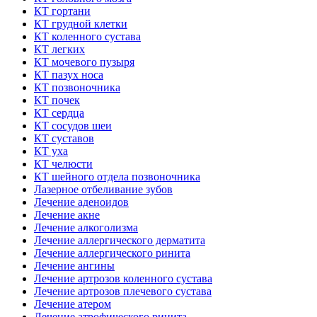
КТ гортани
КТ грудной клетки
КТ коленного сустава
КТ легких
КТ мочевого пузыря
КТ пазух носа
КТ позвоночника
КТ почек
КТ сердца
КТ сосудов шеи
КТ суставов
КТ уха
КТ челюсти
КТ шейного отдела позвоночника
Лазерное отбеливание зубов
Лечение аденоидов
Лечение акне
Лечение алкоголизма
Лечение аллергического дерматита
Лечение аллергического ринита
Лечение ангины
Лечение артрозов коленного сустава
Лечение артрозов плечевого сустава
Лечение атером
Лечение атрофического ринита