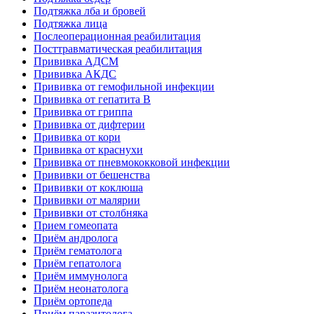
Подтяжка лба и бровей
Подтяжка лица
Послеоперационная реабилитация
Посттравматическая реабилитация
Прививка АДСМ
Прививка АКДС
Прививка от гемофильной инфекции
Прививка от гепатита В
Прививка от гриппа
Прививка от дифтерии
Прививка от кори
Прививка от краснухи
Прививка от пневмококковой инфекции
Прививки от бешенства
Прививки от коклюша
Прививки от малярии
Прививки от столбняка
Прием гомеопата
Приём андролога
Приём гематолога
Приём гепатолога
Приём иммунолога
Приём неонатолога
Приём ортопеда
Приём паразитолога