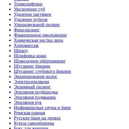
Термолифтинг
Увеличение губ
Удаление растяжек
Удаление рубцов
Ультразвуковой пилинг
Фиш-пилинг
Фракционное омоложение
Химическая чистка лица
Хиромассаж
Шиацу
Шлифовка кожи
Шоколадное обертывание
Шугаринг бикини
Шугаринг глубокого бикини
Экранирование волос
Электроэпиляция
Энзимный пилинг
Эпиляция подбородка
Эпиляция подмышек
Эпиляция рук
Инфракрасные сауны и бани
Римская парная
Русские бани на дровах
Курсы самообороны
Бокс для женщин