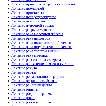
Лечение пролапса митрального клапана
Лечение пролежней
Лечение простатита
Лечение псевдотуберкулеза
Лечение психопатии
Лечение пупочной грыжи
Лечение разрыва мениска
Лечение рака молочной железы
Лечение рака пищевода
Лечение рака поджелудочной железы
Лечение рака предстательной железы
Лечение рака толстой кишки
Лечение рака яичника
Лечение рассеянного склероза
Лечение растяжения связок и суставов
Лечение рахита
Лечение рвоты
Лечение ревматоидного артрита
Лечение рефлюкс-эзофагита
Лечение рецессии десны
Лечение ринита
Лечение родовой травмы
Лечение рожи
Лечение розового лишая