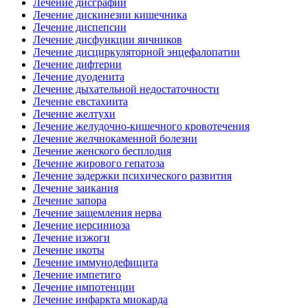
Лечение дисграфии
Лечение дискинезии кишечника
Лечение диспепсии
Лечение дисфункции яичников
Лечение дисциркуляторной энцефалопатии
Лечение дифтерии
Лечение дуоденита
Лечение дыхательной недостаточности
Лечение евстахиита
Лечение желтухи
Лечение желудочно-кишечного кровотечения
Лечение желчнокаменной болезни
Лечение женского бесплодия
Лечение жирового гепатоза
Лечение задержки психического развития
Лечение заикания
Лечение запора
Лечение защемления нерва
Лечение иерсиниоза
Лечение изжоги
Лечение икоты
Лечение иммунодефицита
Лечение импетиго
Лечение импотенции
Лечение инфаркта миокарда