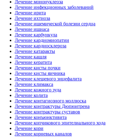
Лечение мононуклеоза
Лечение инфекционных заболеваний
Лечение ирита
Лечение ихтиоза
Лечение ишемической болезни сердца
Лечение ишиаса
Лечение карбункула
Лечение кардиомиопатии
Лечение кардиосклероза
Лечение катаракты
Лечение кашля
Лечение кератита
Лечение кисты почки
Лечение кисты яичника
Лечение клещевого энцефалита
Лечение климакса
Лечение кожного зуда
Лечение колита
Лечение контагиозного моллюска
Лечение контрактуры Дюпюитрена
Лечение контрактуры суставов
Лечение конъюнктивита
Лечение копчикового эпителиального хода
Лечение кори
Лечение корневых каналов