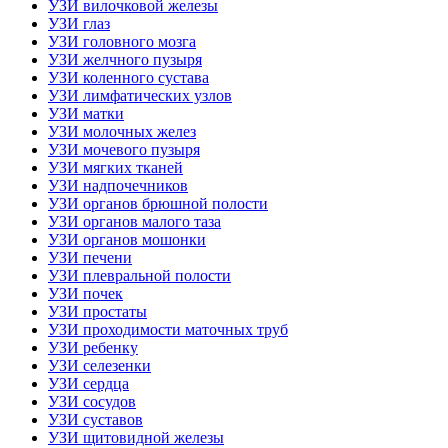
УЗИ вилочковой железы
УЗИ глаз
УЗИ головного мозга
УЗИ желчного пузыря
УЗИ коленного сустава
УЗИ лимфатических узлов
УЗИ матки
УЗИ молочных желез
УЗИ мочевого пузыря
УЗИ мягких тканей
УЗИ надпочечников
УЗИ органов брюшной полости
УЗИ органов малого таза
УЗИ органов мошонки
УЗИ печени
УЗИ плевральной полости
УЗИ почек
УЗИ простаты
УЗИ проходимости маточных труб
УЗИ ребенку
УЗИ селезенки
УЗИ сердца
УЗИ сосудов
УЗИ суставов
УЗИ щитовидной железы