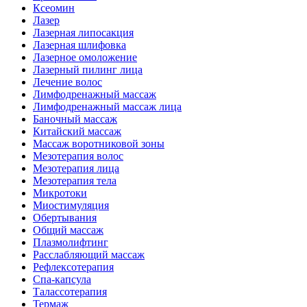
Ксеомин
Лазер
Лазерная липосакция
Лазерная шлифовка
Лазерное омоложение
Лазерный пилинг лица
Лечение волос
Лимфодренажный массаж
Лимфодренажный массаж лица
Баночный массаж
Китайский массаж
Массаж воротниковой зоны
Мезотерапия волос
Мезотерапия лица
Мезотерапия тела
Микротоки
Миостимуляция
Обертывания
Общий массаж
Плазмолифтинг
Расслабляющий массаж
Рефлексотерапия
Спа-капсула
Талассотерапия
Термаж