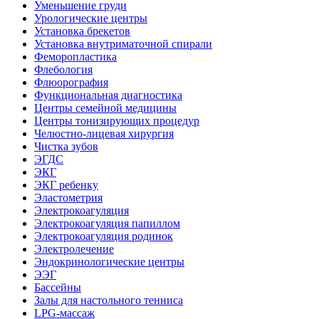
Уменьшение груди
Урологические центры
Установка брекетов
Установка внутриматочной спирали
Феморопластика
Флебология
Флюорография
Функциональная диагностика
Центры семейной медицины
Центры тонизирующих процедур
Челюстно-лицевая хирургия
Чистка зубов
ЭГДС
ЭКГ
ЭКГ ребенку
Эластометрия
Электрокоагуляция
Электрокоагуляция папиллом
Электрокоагуляция родинок
Электролечение
Эндокринологические центры
ЭЭГ
Бассейны
Залы для настольного тенниса
LPG-массаж