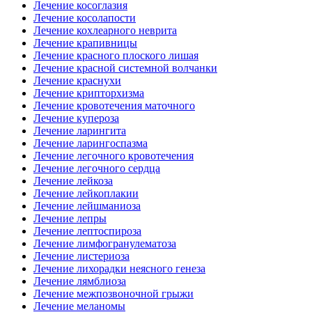
Лечение косоглазия
Лечение косолапости
Лечение кохлеарного неврита
Лечение крапивницы
Лечение красного плоского лишая
Лечение красной системной волчанки
Лечение краснухи
Лечение крипторхизма
Лечение кровотечения маточного
Лечение купероза
Лечение ларингита
Лечение ларингоспазма
Лечение легочного кровотечения
Лечение легочного сердца
Лечение лейкоза
Лечение лейкоплакии
Лечение лейшманиоза
Лечение лепры
Лечение лептоспироза
Лечение лимфогранулематоза
Лечение листериоза
Лечение лихорадки неясного генеза
Лечение лямблиоза
Лечение межпозвоночной грыжи
Лечение меланомы