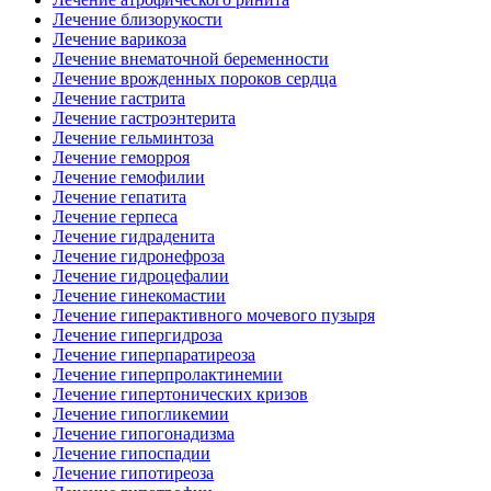
Лечение близорукости
Лечение варикоза
Лечение внематочной беременности
Лечение врожденных пороков сердца
Лечение гастрита
Лечение гастроэнтерита
Лечение гельминтоза
Лечение геморроя
Лечение гемофилии
Лечение гепатита
Лечение герпеса
Лечение гидраденита
Лечение гидронефроза
Лечение гидроцефалии
Лечение гинекомастии
Лечение гиперактивного мочевого пузыря
Лечение гипергидроза
Лечение гиперпаратиреоза
Лечение гиперпролактинемии
Лечение гипертонических кризов
Лечение гипогликемии
Лечение гипогонадизма
Лечение гипоспадии
Лечение гипотиреоза