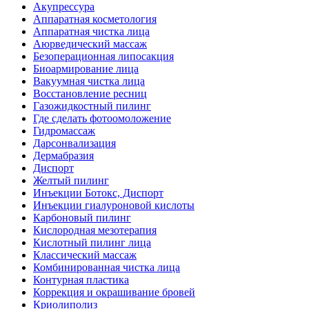
Акупрессура
Аппаратная косметология
Аппаратная чистка лица
Аюрведический массаж
Безоперационная липосакция
Биоармирование лица
Вакуумная чистка лица
Восстановление ресниц
Газожидкостный пилинг
Где сделать фотоомоложение
Гидромассаж
Дарсонвализация
Дермабразия
Диспорт
Желтый пилинг
Инъекции Ботокс, Диспорт
Инъекции гиалуроновой кислоты
Карбоновый пилинг
Кислородная мезотерапия
Кислотный пилинг лица
Классический массаж
Комбинированная чистка лица
Контурная пластика
Коррекция и окрашивание бровей
Криолиполиз