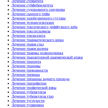
Лечение стоматита
Лечение субфебрилитета
Лечение судорожного синдрома
Лечение сыпного тифа
Лечение тазобедренного сустава
Лечение телеангиэктазии
Лечение токсического диффузного зоба
Лечение токсоплазмоза
Лечение тонзиллита
Лечение травматического шока
Лечение травм глаз
Лечение травм колена
Лечение травмы позвоночника
Лечение транзиторной ишемической атаки
Лечение трахеита
Лечение трахомы
Лечение тревожности
Лечение тремора
Лечение трещины заднего прохода
Лечение трихофитии
Лечение трофической язвы
Лечение туберкулеза
Лечение туберкулеза глаз
Лечение тугоухости
Лечение туляремии