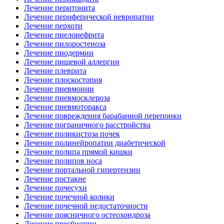
Лечение перитонита
Лечение периферической невропатии
Лечение перхоти
Лечение пиелонефрита
Лечение пилоростеноза
Лечение пиодермии
Лечение пищевой аллергии
Лечение плеврита
Лечение плоскостопия
Лечение пневмонии
Лечение пневмосклероза
Лечение пневмоторакса
Лечение повреждения барабанной перепонки
Лечение пограничного расстройства
Лечение поликистоза почек
Лечение полинейропатии диабетической
Лечение полипа прямой кишки
Лечение полипов носа
Лечение портальной гипертензии
Лечение постакне
Лечение почесухи
Лечение почечной колики
Лечение почечной недостаточности
Лечение поясничного остеохондроза
Лечение пресбиопии