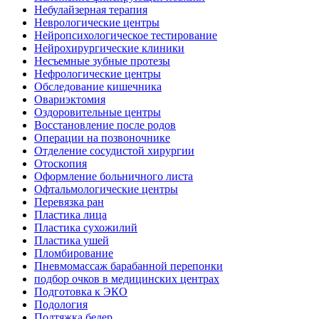
Небулайзерная терапия
Неврологические центры
Нейропсихологическое тестирование
Нейрохирургические клиники
Несъемные зубные протезы
Нефрологические центры
Обследование кишечника
Овариэктомия
Оздоровительные центры
Восстановление после родов
Операции на позвоночнике
Отделение сосудистой хирургии
Отоскопия
Оформление больничного листа
Офтальмологические центры
Перевязка ран
Пластика лица
Пластика сухожилий
Пластика ушей
Пломбирование
Пневмомассаж барабанной перепонки
подбор очков в медицинских центрах
Подготовка к ЭКО
Подология
Подтяжка бедер