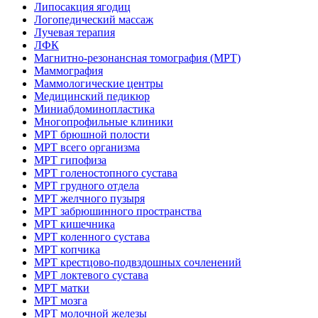
Липосакция ягодиц
Логопедический массаж
Лучевая терапия
ЛФК
Магнитно-резонансная томография (МРТ)
Маммография
Маммологические центры
Медицинский педикюр
Миниабдоминопластика
Многопрофильные клиники
МРТ брюшной полости
МРТ всего организма
МРТ гипофиза
МРТ голеностопного сустава
МРТ грудного отдела
МРТ желчного пузыря
МРТ забрюшинного пространства
МРТ кишечника
МРТ коленного сустава
МРТ копчика
МРТ крестцово-подвздошных сочленений
МРТ локтевого сустава
МРТ матки
МРТ мозга
МРТ молочной железы