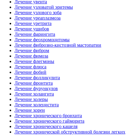
Лечение увеита
Лечение узловатой эритемы
Лечение узлового зоба
Лечение уреаплазмоза
Лечение уретрита
Лечение ушибов
Лечение фарингита
Лечение феохромоцитомы
Лечение фиброзно-кистозной мастопатии
Лечение фибром
Лечение фимоза
Лечение флегмоны
Лечение флюса
Лечение фобий
Лечение фолликулита
Лечение фронтита
Лечение фурункулов
Лечение холангита
Лечение холеры
Лечение холецистита
Лечение хореи
Лечение хронического бронхита
Лечение хронического гайморита
Лечение хронического кашеля
Лечение хронической обструктивной болезни легких