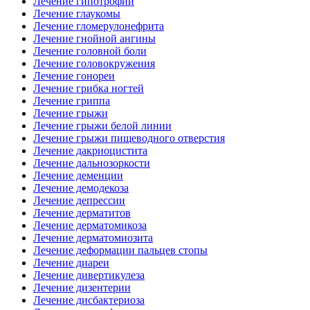
Лечение гипотрофии
Лечение глаукомы
Лечение гломерулонефрита
Лечение гнойной ангины
Лечение головной боли
Лечение головокружения
Лечение гонореи
Лечение грибка ногтей
Лечение гриппа
Лечение грыжи
Лечение грыжи белой линии
Лечение грыжи пищеводного отверстия
Лечение дакриоцистита
Лечение дальнозоркости
Лечение деменции
Лечение демодекоза
Лечение депрессии
Лечение дерматитов
Лечение дерматомикоза
Лечение дерматомиозита
Лечение деформации пальцев стопы
Лечение диареи
Лечение дивертикулеза
Лечение дизентерии
Лечение дисбактериоза