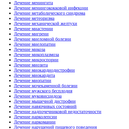
Лечение менингита
Лечение менингококковой инфекции
Лечение метаболического синдрома
Лечение метеоризма
Лечение механической желтухи
Лечение миастении
Лечение мигрени
Лечение миеломной болезни
Лечение миелопатии
Лечение микоза
Лечение микоплазмоза
Лечение микроспории
Лечение миозита
Лечение миокардиодистрофии
Лечение миокардита
Лечение миопатии
Лечение мочекаменной болезни
Лечение мужского бесплодия
Лечение муковисцидоза
Лечение мышечной дистрофии
Лечение навязчивых состояний
Лечение надпочечниковой недостаточности
Лечение нарколепсии
Лечение наркомании
Лечение нарушений пищевого поведения