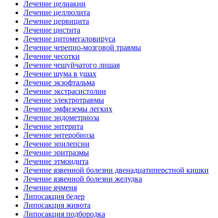
Лечение целиакии
Лечение целлюлита
Лечение цервицита
Лечение цистита
Лечение цитомегаловируса
Лечение черепно-мозговой травмы
Лечение чесотки
Лечение чешуйчатого лишая
Лечение шума в ушах
Лечение экзофтальма
Лечение экстрасистолии
Лечение электротравмы
Лечение эмфиземы легких
Лечение эндометриоза
Лечение энтерита
Лечение энтеробиоза
Лечение эпилепсии
Лечение эритразмы
Лечение этмоидита
Лечение язвенной болезни двенадцатиперстной кишки
Лечение язвенной болезни желудка
Лечение ячменя
Липосакция бедер
Липосакция живота
Липосакция подбородка