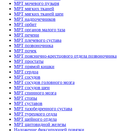
МРТ мочевого пузыря
МРТ мягких тканей
МРТ мягких тканей шеи
МРТ надпочечников
МРТ орбит
МРТ органов малого таза
МРТ печени
МРТ плечевого сустава
МРТ позвоночника
МРТ почек
МРТ пояснично-крестцового отдела позвоночника
МРТ простаты
МРТ прямой кишки
МРТ сердца
МРТ сосудов
МРТ сосудов головного мозга
МРТ сосудов шеи
МРТ спинного мозга
МРТ стопы
МРТ суставов
МРТ тазобедренного сустава
МРТ турецкого седла
МРТ шейного отдела
МРТ щитовидной железы
Наложение фиксирующей повязки