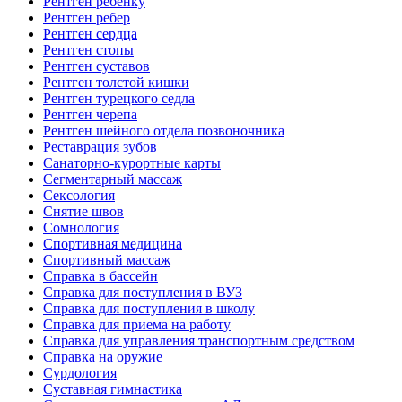
Рентген ребенку
Рентген ребер
Рентген сердца
Рентген стопы
Рентген суставов
Рентген толстой кишки
Рентген турецкого седла
Рентген черепа
Рентген шейного отдела позвоночника
Реставрация зубов
Санаторно-курортные карты
Сегментарный массаж
Сексология
Снятие швов
Сомнология
Спортивная медицина
Спортивный массаж
Справка в бассейн
Справка для поступления в ВУЗ
Справка для поступления в школу
Справка для приема на работу
Справка для управления транспортным средством
Справка на оружие
Сурдология
Суставная гимнастика