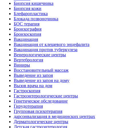
Биопсия кишечника
Биопсия кожи
Блефаропластика
Блокада позвоночника
БОС терапия
Бронхография
Бронхоскопия
Вакцинация
Вакцинация от клещевого энцефалита
Вакцинация против туберкулеза
Венерологические центры
Вертебрология
Виниры
Восстановительный массаж
Выведение из запоя
Выведение из запоя на дому
Вызов врача на дом
Гастроскопия
Гастроэнтерологические центры
Генетическое обследование
Гирудотерапия
Групповая психотерапия
дарсонвализация в медицинских центрах
Дерматологические центры
Детская гастроэнтерология