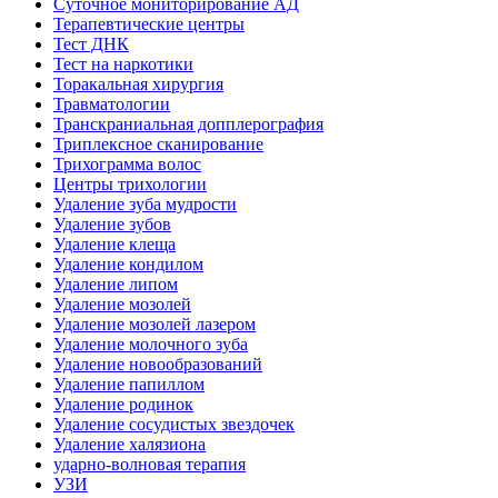
Суточное мониторирование АД
Терапевтические центры
Тест ДНК
Тест на наркотики
Торакальная хирургия
Травматологии
Транскраниальная допплерография
Триплексное сканирование
Трихограмма волос
Центры трихологии
Удаление зуба мудрости
Удаление зубов
Удаление клеща
Удаление кондилом
Удаление липом
Удаление мозолей
Удаление мозолей лазером
Удаление молочного зуба
Удаление новообразований
Удаление папиллом
Удаление родинок
Удаление сосудистых звездочек
Удаление халязиона
ударно-волновая терапия
УЗИ