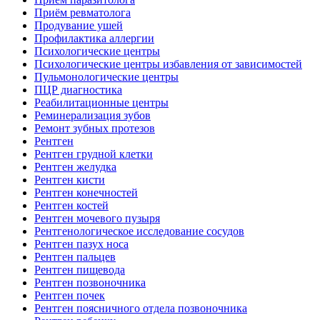
Приём ревматолога
Продувание ушей
Профилактика аллергии
Психологические центры
Психологические центры избавления от зависимостей
Пульмонологические центры
ПЦР диагностика
Реабилитационные центры
Реминерализация зубов
Ремонт зубных протезов
Рентген
Рентген грудной клетки
Рентген желудка
Рентген кисти
Рентген конечностей
Рентген костей
Рентген мочевого пузыря
Рентгенологическое исследование сосудов
Рентген пазух носа
Рентген пальцев
Рентген пищевода
Рентген позвоночника
Рентген почек
Рентген поясничного отдела позвоночника