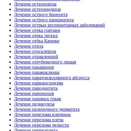
Лечение остеопороза
Лечение остеохондроза
Лечение острого бронхита
Лечение острого панкреатита
Лечение острых респираторных заболеваний
Лечение отека гортани
Лечение отека легких
Лечение отёка Квинке
Лечение отита
Лечение отосклероза
Лечение отравлениий
Лечение отрубевидного лишая
Лечение панариция
Лечение паракоклюша
Лечение паратонзиллярного абсцесса
Лечение паркинсонизма
Лечение пародонтита
Лечение паронихия
Лечение паховых грыж
Лечение педикулеза
Лечение пеленочного дерматита
Лечение перелома ключицы
Лечение перелома плеча
Лечение перелома челюсти
Лечение перикардита