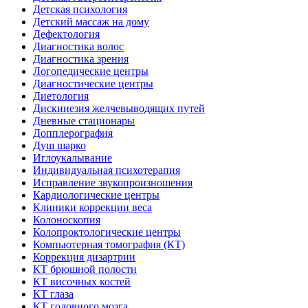
Детская психология
Детский массаж на дому
Дефектология
Диагностика волос
Диагностика зрения
Логопедические центры
Диагностические центры
Диетология
Дискинезия желчевыводящих путей
Дневные стационары
Допплерография
Душ шарко
Иглоукалывание
Индивидуальная психотерапия
Исправление звукопроизношения
Кардиологические центры
Клиники коррекции веса
Колоноскопия
Колопроктологические центры
Компьютерная томография (КТ)
Коррекция дизартрии
КТ брюшной полости
КТ височных костей
КТ глаза
КТ головного мозга