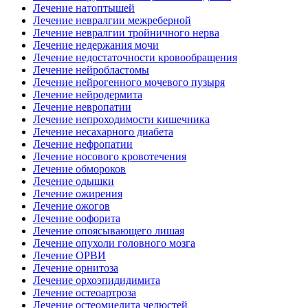
Лечение натоптышей
Лечение невралгии межреберной
Лечение невралгии тройничного нерва
Лечение недержания мочи
Лечение недостаточности кровообращения
Лечение нейробластомы
Лечение нейрогенного мочевого пузыря
Лечение нейродермита
Лечение невропатии
Лечение непроходимости кишечника
Лечение несахарного диабета
Лечение нефропатии
Лечение носового кровотечения
Лечение обмороков
Лечение одышки
Лечение ожирения
Лечение ожогов
Лечение оофорита
Лечение опоясывающего лишая
Лечение опухоли головного мозга
Лечение ОРВИ
Лечение орнитоза
Лечение орхоэпидидимита
Лечение остеоартроза
Лечение остеомиелита челюстей