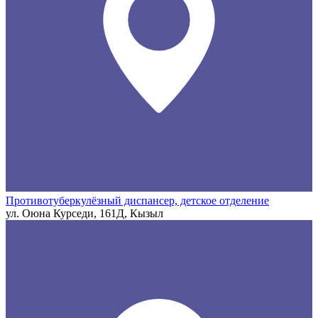
Противотуберкулёзный диспансер, детское отделение
ул. Оюна Курседи, 161Д, Кызыл