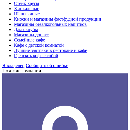
Стейк-хаусы
Хинкальные
Шашлычные
Киоски и магазины фастфудной продукции
Магазины безалкогольных напитков
Джаз-клубы
Магазины донатс
Семейные кафе
Кафе с детской комнатой
Лучшие завтраки в ресторане и кафе
Где взять кофе с собой
Я владелец
Сообщить об ошибке
Похожие компании