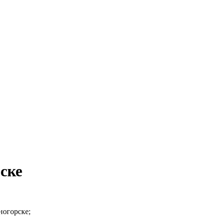
ске
ногорске;