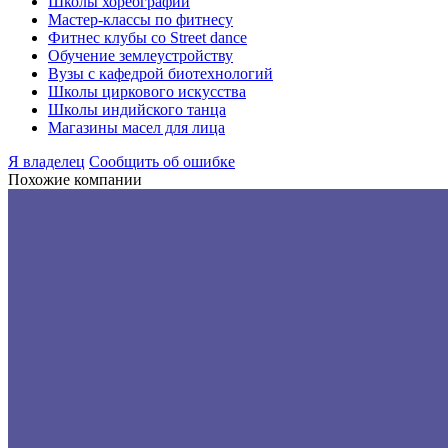
Школы хореографии
Мастер-классы по фитнесу
Фитнес клубы со Street dance
Обучение землеустройству
Вузы с кафедрой биотехнологий
Школы циркового искусства
Школы индийского танца
Магазины масел для лица
Я владелец
Сообщить об ошибке
Похожие компании