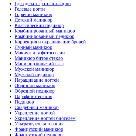
Где сделать фотоэпиляцию
Гелевые ногти
Горячий маникюр
Детский маникюр
Классический педикюр
Комбинированный маникюр
Комбинированный педикюр
Коррекция и окрашивание бровей
Лунный маникюр
Макияж для фотосессии
Маникюр битое стекло
Маникюр кошачий глаз
Мужской маникюр
Мужской педикюр
Наращивание ногтей
Обрезной маникюр
Обрезной педикюр
Парафинотерапия
Педикюр
Свадебный маникюр
Укрепление ногтей
Укрепление ногтей биогелем
Ультразвуковая терапия
Французский маникюр
Французский педикюр