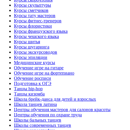
Курсы скульптуры
Курсы сметчиков
Курсы тату мастеров
Курсы фитнес-тренеров
Курсы флористики
Курсы французского языка
Курсы чешского языка
Курсы шитья
Курсы шугаринга
Курсы экскурсоводов
Курсы эпиляции
Медицинские курсы
Обучение игре на гитаре
Обучение игре на фортепиано
Обучение росписи
Подготовка к ОГЭ
Танцы hip-hop
Танцы кизомба
Школа брейк-данса для детей и взрослых
Школа танцев латина
Центры обучения мастеров для салонов красоты
Центры обучения по охране труда
Школы бальных танцев
Школы современных танцев