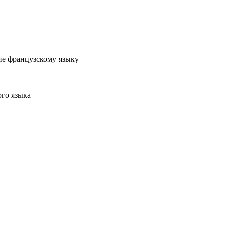
а
е французскому языку
го языка