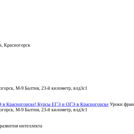
н, Красногорск
огорск, М-9 Балтия, 23-й километр, влд3с1
Э в Красногорске! Курсы ЕГЭ и ОГЭ в Красногорске
Уроки фран
огорск, М-9 Балтия, 23-й километр, влд3с1
 развития интеллекта