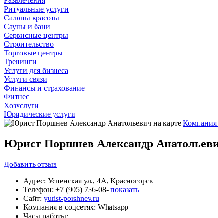
Развлечения
Ритуальные услуги
Салоны красоты
Сауны и бани
Сервисные центры
Строительство
Торговые центры
Тренинги
Услуги для бизнеса
Услуги связи
Финансы и страхование
Фитнес
Хозуслуги
Юридические услуги
Компания 
Юрист Поршнев Александр Анатольев
Добавить
отзыв
Адрес:
Успенская ул., 4А, Красногорск
Телефон:
+7 (905) 736-08-
показать
Сайт:
yurist-porshnev.ru
Компания в соцсетях:
Whatsapp
Часы работы: