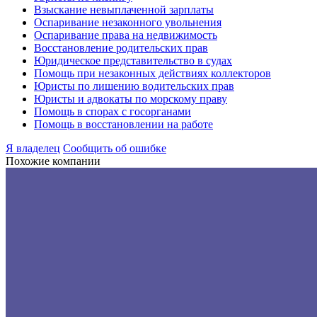
Взыскание невыплаченной зарплаты
Оспаривание незаконного увольнения
Оспаривание права на недвижимость
Восстановление родительских прав
Юридическое представительство в судах
Помощь при незаконных действиях коллекторов
Юристы по лишению водительских прав
Юристы и адвокаты по морскому праву
Помощь в спорах с госорганами
Помощь в восстановлении на работе
Я владелец
Сообщить об ошибке
Похожие компании