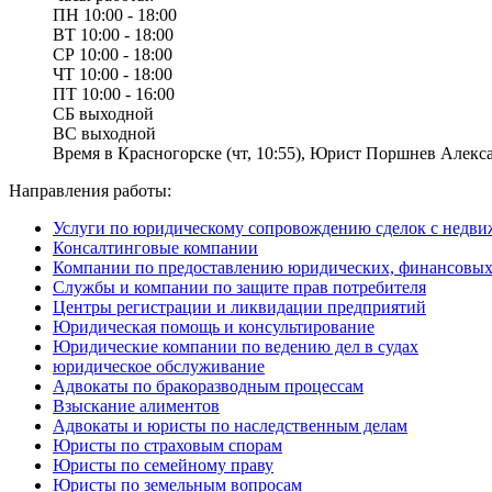
ПН
10:00 - 18:00
ВТ
10:00 - 18:00
СР
10:00 - 18:00
ЧТ
10:00 - 18:00
ПТ
10:00 - 16:00
СБ
выходной
ВС
выходной
Время в Красногорске (чт, 10:55), Юрист Поршнев Алекса
Направления работы:
Услуги по юридическому сопровождению сделок с недв
Консалтинговые компании
Компании по предоставлению юридических, финансовых 
Службы и компании по защите прав потребителя
Центры регистрации и ликвидации предприятий
Юридическая помощь и консультирование
Юридические компании по ведению дел в судах
юридическое обслуживание
Адвокаты по бракоразводным процессам
Взыскание алиментов
Адвокаты и юристы по наследственным делам
Юристы по страховым спорам
Юристы по семейному праву
Юристы по земельным вопросам