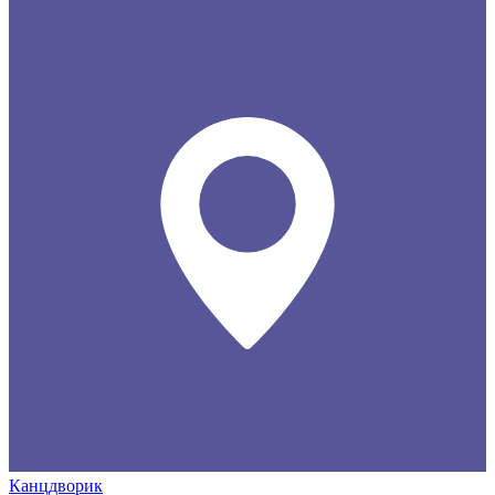
Канцдворик