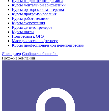
Курсы ландшафтного дизайна
Курсы ментальной арифметики
Курсы ораторского мастерства
Курсы программирования
Курсы робототехники
Курсы скорочтения
Курсы фитнес-тренеров
Курсы шитья
Подготовка к ОГЭ
Мастер-классы по фитнесу
Курсы профессиональной переподготовки
Я владелец
Сообщить об ошибке
Похожие компании