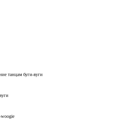
ние танцам буги-вуги
вуги
-woogie