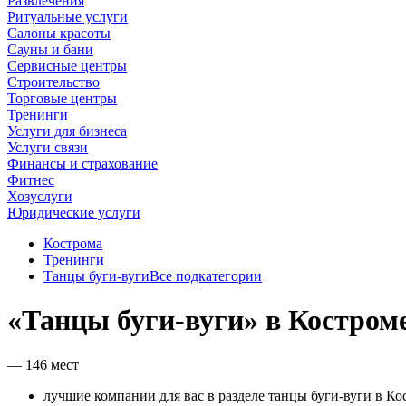
Развлечения
Ритуальные услуги
Салоны красоты
Сауны и бани
Сервисные центры
Строительство
Торговые центры
Тренинги
Услуги для бизнеса
Услуги связи
Финансы и страхование
Фитнес
Хозуслуги
Юридические услуги
Кострома
Тренинги
Танцы буги-вуги
Все подкатегории
«Танцы буги-вуги» в Костром
— 146 мест
лучшие компании для вас в разделе танцы буги-вуги в Ко