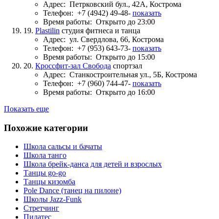
Адрес:
Петрковский бул., 42А, Кострома
Телефон:
+7 (4942) 49-48-
показать
Время работы:
Открыто до 23:00
19.
Plastilin
студия фитнеса и танца
Адрес:
ул. Свердлова, 66, Кострома
Телефон:
+7 (953) 643-73-
показать
Время работы:
Открыто до 15:00
20.
Кроссфит-зал Свобода
спортзал
Адрес:
Станкостроительная ул., 5Б, Кострома
Телефон:
+7 (960) 744-47-
показать
Время работы:
Открыто до 16:00
Показать еще
Похожие категории
Школа сальсы и бачаты
Школа танго
Школа брейк-данса для детей и взрослых
Танцы go-go
Танцы кизомба
Pole Dance (танец на пилоне)
Школы Jazz-Funk
Стретчинг
Пилатес