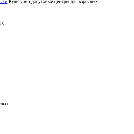
асти
Культурно-досуговые центры для взрослых
ых
слых