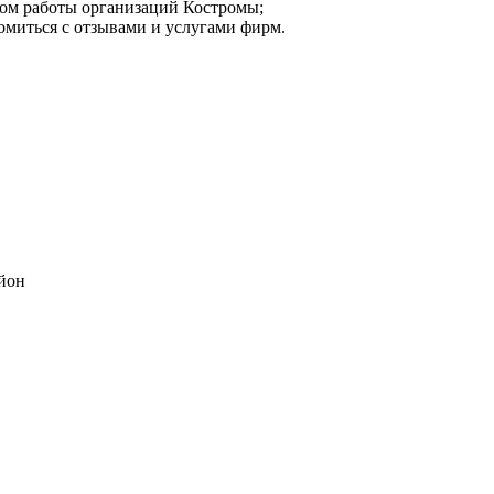
мом работы организаций Костромы;
омиться с отзывами и услугами фирм.
айон