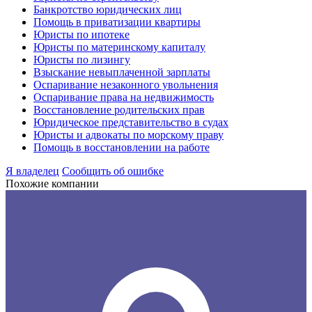
Банкротство юридических лиц
Помощь в приватизации квартиры
Юристы по ипотеке
Юристы по материнскому капиталу
Юристы по лизингу
Взыскание невыплаченной зарплаты
Оспаривание незаконного увольнения
Оспаривание права на недвижимость
Восстановление родительских прав
Юридическое представительство в судах
Юристы и адвокаты по морскому праву
Помощь в восстановлении на работе
Я владелец
Сообщить об ошибке
Похожие компании