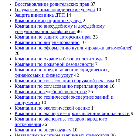
Восстановление родительских прав
37
Государственные юридические услуги
10
Защита виновника ДТП
14
Компании миграционных услуг
2
Компании по внесудебному и досудебному
урегулированию конфликтов
46
Компании по защите авторских прав
33
Компании по лицензированию
10
Компании по оформлению купли-продажи автомобилей
20
Компании по охране и безопасности труда
9
Компании по пожарной безопасности
7
Компании по предоставлению юридических,
финансовых и бизнес-услуг
42
Компании по согласованию наружной рекламы
10
Компании по согласованию перепланировок
10
Компании по судебной экспертизе
25
Компании по технической экспертизе зданий и
сооружений
10
Компании по экологической оценке
1
Компании по экспертизе промышленной безопасности
9
Компании по экспертизе товаров народного
потребления
26
Компании по энергоаудиту
10
Независимые службы аварийных комиссаров
36