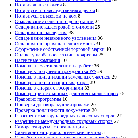
Нотариальные палаты
8
Нотариусы по наследственным делам
8
Нотариусы с вызовом на дом
8
Обжалование решений о депортации
24
Оспаривание кадастровой стоимости
25
Оспаривание наследства
38
Оспаривание незаконного увольнения
36
Оспаривание права на недвижимость
31
Оформление собственной торговой марки
10
Оценка ущерба после залива квартиры
25
Патентные компании
10
Помощь в восстановлении на работе
36
Помощь в получении гражданства РФ
29
Помощь в приватизации земельных участков
29
Помощь в приватизации квартиры
39
Помощь в спорах с госорганами
33
Помощь при незаконных действиях коллекторов
26
Правовые программы
10
Проверка договора купли-продажи
20
Проверка подлинности документов
20
Разрешение международных налоговых споров
27
Разрешение международных трудовых споров
27
Саморегулируемые организации
2
Санитарно-эпидемиологические центры
3
Службы и компании по защите прав потребителя
10