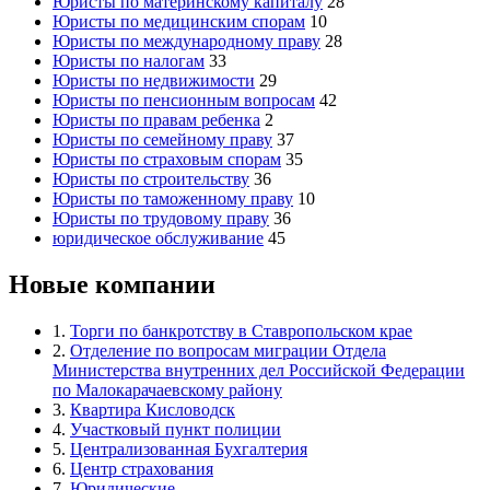
Юристы по материнскому капиталу
28
Юристы по медицинским спорам
10
Юристы по международному праву
28
Юристы по налогам
33
Юристы по недвижимости
29
Юристы по пенсионным вопросам
42
Юристы по правам ребенка
2
Юристы по семейному праву
37
Юристы по страховым спорам
35
Юристы по строительству
36
Юристы по таможенному праву
10
Юристы по трудовому праву
36
юридическое обслуживание
45
Новые компании
1.
Торги по банкротству в Ставропольском крае
2.
Отделение по вопросам миграции Отдела
Министерства внутренних дел Российской Федерации
по Малокарачаевскому району
3.
Квартира Кисловодск
4.
Участковый пункт полиции
5.
Централизованная Бухгалтерия
6.
Центр страхования
7.
Юридические