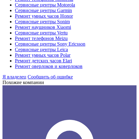
Сервисные центры Motorola
Сервисные центры Garmin
Ремонт умных часов Honor
Сервисные центры Sonim
Ремонт наушников Xiaomi
Сервисные центры Vertu
Ремонт телефонов Meizu
Сервисные центры Sony Ericsson
Сервисные центры Leica
Ремонт умных часов Polar
Ремонт детских часов Elari
Ремонт оверлоков и коверлоков
Я владелец
Сообщить об ошибке
Похожие компании