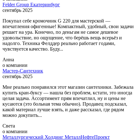
Felder Group Екатеринбург
сентябрь 2025
Покупал себе кромочник G 220 для мастерской —
впечатления офигенные! Компактный, удобный, свои задачи
решает на ура. Конечно, по деньгам не самое дешевое
удовольствие, но ощущение, что берёшь вещь всерьёз и
надолго. Техника Фелддер реально работает годами,
чувствуется качество. Буду...
Анна
о компании
Мастер-Сантехник
сентябрь 2025
Мне реально понравился этот магазин сантехники. Забежала
купить кран-буксу — нашла без проблем, кстати, это иногда
целая задача. Ассортимент прям впечатлил, ну и цены не
кусаются (это больная тема обычно). Продавец подсказал,
какой материал лучше взять, и даже рассказал, где рядом
можно докупить...
Света
о компании
Металлургический Холдинг МеталлНефтеПроект