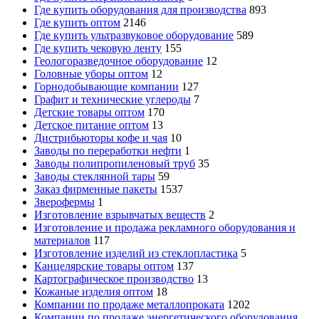
Где купить оборудования для производства
893
Где купить оптом
2146
Где купить ультразвуковое оборудование
589
Где купить чековую ленту
155
Геологоразведочное оборудование
12
Головные уборы оптом
12
Горнодобывающие компании
127
Графит и технические углероды
7
Детские товары оптом
170
Детское питание оптом
13
Дистрибьюторы кофе и чая
10
Заводы по переработки нефти
1
Заводы полипропиленовый труб
35
Заводы стеклянной тары
59
Заказ фирменные пакеты
1537
Зверофермы
1
Изготовление взрывчатых веществ
2
Изготовление и продажа рекламного оборудования и
материалов
117
Изготовление изделий из стеклопластика
5
Канцелярские товары оптом
137
Картографическое производство
13
Кожаные изделия оптом
18
Компании по продаже металлопроката
1202
Компании по продаже энергетического оборудования