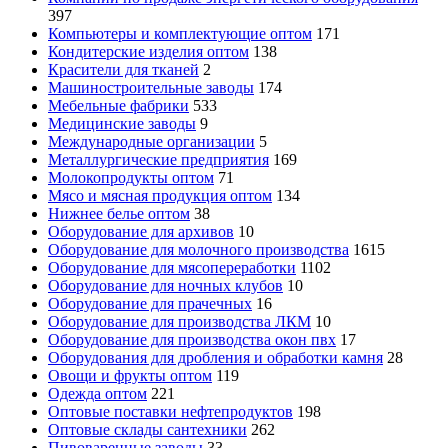
397
Компьютеры и комплектующие оптом
171
Кондитерские изделия оптом
138
Красители для тканей
2
Машиностроительные заводы
174
Мебельные фабрики
533
Медицинские заводы
9
Международные организации
5
Металлургические предприятия
169
Молокопродукты оптом
71
Мясо и мясная продукция оптом
134
Нижнее белье оптом
38
Оборудование для архивов
10
Оборудование для молочного производства
1615
Оборудование для мясопереработки
1102
Оборудование для ночных клубов
10
Оборудование для прачечных
16
Оборудование для производства ЛКМ
10
Оборудование для производства окон пвх
17
Оборудования для дробления и обработки камня
28
Овощи и фрукты оптом
119
Одежда оптом
221
Оптовые поставки нефтепродуктов
198
Оптовые склады сантехники
262
Пивоваренные заводы
33