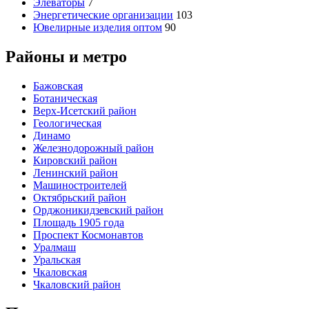
Элеваторы
7
Энергетические организации
103
Ювелирные изделия оптом
90
Районы и метро
Бажовская
Ботаническая
Верх-Исетский район
Геологическая
Динамо
Железнодорожный район
Кировский район
Ленинский район
Машиностроителей
Октябрьский район
Орджоникидзевский район
Площадь 1905 года
Проспект Космонавтов
Уралмаш
Уральская
Чкаловская
Чкаловский район