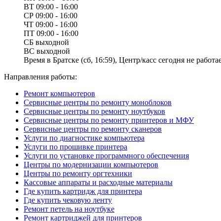
ВТ
09:00 - 16:00
СР
09:00 - 16:00
ЧТ
09:00 - 16:00
ПТ
09:00 - 16:00
СБ
выходной
ВС
выходной
Время в Братске (сб, 16:59), Центр/касс сегодня не работае
Направления работы:
Ремонт компьютеров
Сервисные центры по ремонту моноблоков
Сервисные центры по ремонту ноутбуков
Сервисные центры по ремонту принтеров и МФУ
Сервисные центры по ремонту сканеров
Услуги по диагностике компьютера
Услуги по прошивке принтера
Услуги по установке программного обеспечения
Центры по модернизации компьютеров
Центры по ремонту оргтехники
Кассовые аппараты и расходные материалы
Где купить картридж для принтера
Где купить чековую ленту
Ремонт петель на ноутбуке
Ремонт картриджей для принтеров