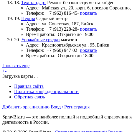
18.
Техстандарт
Ремонт бензоинструмента krüger
Адрес:
Майская ул., 20, корп. 6, поселок Сорокино,
Телефон:
+7 (962) 816-45-
показать
19.
Перцы
Садовый центр
Адрес:
ул. Советская, 187, Бийск
Телефон:
+7 (913) 228-28-
показать
Время работы:
Открыто до 19:00
20.
Урожайные грядки
магазин
Адрес:
Краснооктябрьская ул., 95, Бийск
Телефон:
+7 (960) 947-02-
показать
Время работы:
Открыто до 18:00
Показать еще
+
-
Загрузка карты ...
Правила сайта
Политика конфиденциальности
Обратная связь
Добавить организацию
Вход / Регистрация
SpravBiz.ru — это наиболее полный и подробный справочник к
деятельность в России.