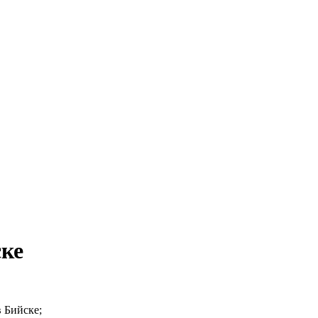
ске
 Бийске;