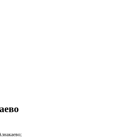
аево
Азнакаево;