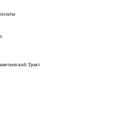
оплаты
л
льметьевский Тракт