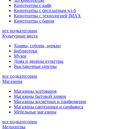
3D кинотеатры
Кинотеатры с кафе
Кинотеатры с бесплатным wi-fi
Кинотеатры с технологией IMAX
Кинотеатры с баром
все подкатегории
Культурные места
Храмы, соборы, церкви
Библиотеки
Музеи
Дома и дворцы культуры
Выставочные центры
все подкатегории
Магазины
Магазины хозтоваров
Магазины бытовой химии
Магазины косметики и парфюмерии
Магазины сантехники и санфаянса
Мебельные магазины
все подкатегории
Медцентры