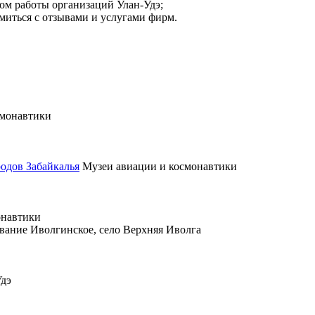
ом работы организаций Улан‑Удэ;
омиться с отзывами и услугами фирм.
смонавтики
одов Забайкалья
Музеи авиации и космонавтики
онавтики
вание Иволгинское, село Верхняя Иволга
Удэ