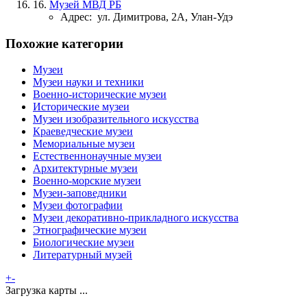
16.
Музей МВД РБ
Адрес:
ул. Димитрова, 2А, Улан-Удэ
Похожие категории
Музеи
Музеи науки и техники
Военно-исторические музеи
Исторические музеи
Музеи изобразительного искусства
Краеведческие музеи
Мемориальные музеи
Естественнонаучные музеи
Архитектурные музеи
Военно-морские музеи
Музеи-заповедники
Музеи фотографии
Музеи декоративно-прикладного искусства
Этнографические музеи
Биологические музеи
Литературный музей
+
-
Загрузка карты ...