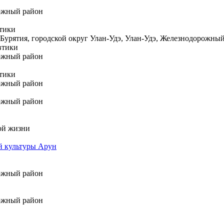
рожный район
тики
Бурятия, городской округ Улан-Удэ, Улан-Удэ, Железнодорожны
втики
рожный район
тики
рожный район
рожный район
гой жизни
й культуры Арун
рожный район
рожный район