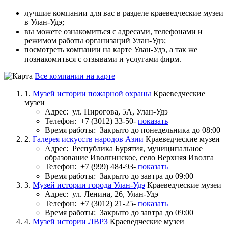
лучшие компании для вас в разделе краеведческие музеи
в Улан‑Удэ;
вы можете ознакомиться с адресами, телефонами и
режимом работы организаций Улан‑Удэ;
посмотреть компании на карте Улан‑Удэ, а так же
познакомиться с отзывами и услугами фирм.
Все компании на карте
1.
Музей истории пожарной охраны
Краеведческие
музеи
Адрес:
ул. Пирогова, 5А, Улан-Удэ
Телефон:
+7 (3012) 33-50-
показать
Время работы:
Закрыто до понедельника до 08:00
2.
Галерея искусств народов Азии
Краеведческие музеи
Адрес:
Республика Бурятия, муниципальное
образование Иволгинское, село Верхняя Иволга
Телефон:
+7 (999) 484-93-
показать
Время работы:
Закрыто до завтра до 09:00
3.
Музей истории города Улан-Удэ
Краеведческие музеи
Адрес:
ул. Ленина, 26, Улан-Удэ
Телефон:
+7 (3012) 21-25-
показать
Время работы:
Закрыто до завтра до 09:00
4.
Музей истории ЛВРЗ
Краеведческие музеи