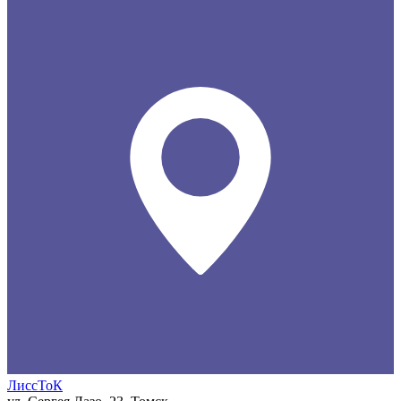
ЛиссТоК