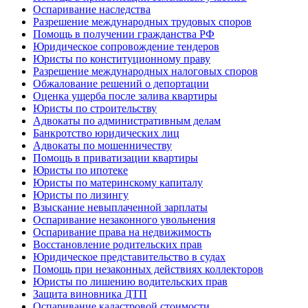
Оспаривание наследства
Разрешение международных трудовых споров
Помощь в получении гражданства РФ
Юридическое сопровождение тендеров
Юристы по конституционному праву
Разрешение международных налоговых споров
Обжалование решений о депортации
Оценка ущерба после залива квартиры
Юристы по строительству
Адвокаты по административным делам
Банкротство юридических лиц
Адвокаты по мошенничеству
Помощь в приватизации квартиры
Юристы по ипотеке
Юристы по материнскому капиталу
Юристы по лизингу
Взыскание невыплаченной зарплаты
Оспаривание незаконного увольнения
Оспаривание права на недвижимость
Восстановление родительских прав
Юридическое представительство в судах
Помощь при незаконных действиях коллекторов
Юристы по лишению водительских прав
Защита виновника ДТП
Оспаривание кадастровой стоимости