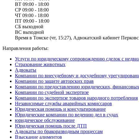
ВТ
09:00 - 18:00
СР
09:00 - 18:00
ЧТ
09:00 - 18:00
ПТ
09:00 - 18:00
СБ
выходной
ВС
выходной
Время в Томске (чт, 15:27), Адвокатский кабинет Перковск
Направления работы:
Услуги по юридическому сопровождению сделок с недв
Страхование животных
Адвокаты
Компании по внесудебному и досудебному урегулирова
Компании по защите авторских прав
Компании по предоставлению юридических, финансовых 
Компании по судебной экспертизе
Компании по экспертизе товаров народного потребления
Независимые службы аварийных комиссаров
Юридическая помощь и консультирование
Юридические компании по ведению дел в судах
юридическое обслуживание
Юридическая помощь после ДТП
Адвокаты по бракоразводным процессам
Взыскание алиментов