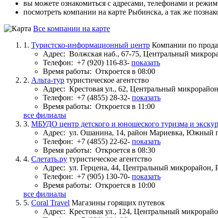
вы можете ознакомиться с адресами, телефонами и режи
посмотреть компании на карте Рыбинска, а так же познак
Все компании на карте
1.
Туристско-информационный центр
Компании по прода
Адрес:
Волжская наб., 67-75, Центральный микрор
Телефон:
+7 (920) 116-83-
показать
Время работы:
Откроется в 08:00
2.
Альта-тур
туристическое агентство
Адрес:
Крестовая ул., 62, Центральный микрорайо
Телефон:
+7 (4855) 28-32-
показать
Время работы:
Откроется в 11:00
все филиалы
3.
МБУДО центр детского и юношеского туризма и экску
Адрес:
ул. Ошанина, 14, район Мариевка, Южный
Телефон:
+7 (4855) 22-62-
показать
Время работы:
Откроется в 08:30
4.
Слетать.ру
туристическое агентство
Адрес:
ул. Герцена, 44, Центральный микрорайон,
Телефон:
+7 (905) 130-70-
показать
Время работы:
Откроется в 10:00
все филиалы
5.
Coral Travel
Магазины горящих путевок
Адрес:
Крестовая ул., 124, Центральный микрорай