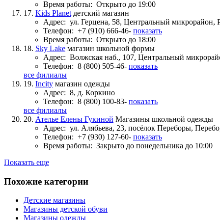
Время работы:
Открыто до 19:00
17.
Kids Planet
детский магазин
Адрес:
ул. Герцена, 58, Центральный микрорайон,
Телефон:
+7 (910) 666-46-
показать
Время работы:
Открыто до 18:00
18.
Sky Lake
магазин школьной формы
Адрес:
Волжская наб., 107, Центральный микрорай
Телефон:
8 (800) 505-46-
показать
все филиалы
19.
Incity
магазин одежды
Адрес:
8, д. Коркино
Телефон:
8 (800) 100-83-
показать
все филиалы
20.
Ателье Елены Гукиной
Магазины школьной одежды
Адрес:
ул. Алябьева, 23, посёлок Переборы, Пере
Телефон:
+7 (930) 127-60-
показать
Время работы:
Закрыто до понедельника до 10:00
Показать еще
Похожие категории
Детские магазины
Магазины детской обуви
Магазины одежды