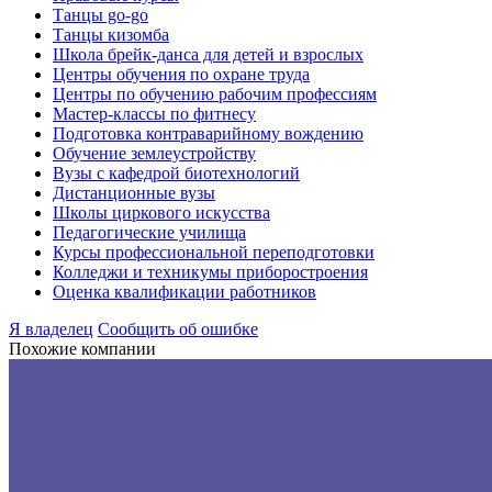
Танцы go-go
Танцы кизомба
Школа брейк-данса для детей и взрослых
Центры обучения по охране труда
Центры по обучению рабочим профессиям
Мастер-классы по фитнесу
Подготовка контраварийному вождению
Обучение землеустройству
Вузы с кафедрой биотехнологий
Дистанционные вузы
Школы циркового искусства
Педагогические училища
Курсы профессиональной переподготовки
Колледжи и техникумы приборостроения
Оценка квалификации работников
Я владелец
Сообщить об ошибке
Похожие компании