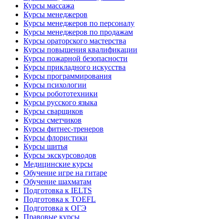
Курсы массажа
Курсы менеджеров
Курсы менеджеров по персоналу
Курсы менеджеров по продажам
Курсы ораторского мастерства
Курсы повышения квалификации
Курсы пожарной безопасности
Курсы прикладного искусства
Курсы программирования
Курсы психологии
Курсы робототехники
Курсы русского языка
Курсы сварщиков
Курсы сметчиков
Курсы фитнес-тренеров
Курсы флористики
Курсы шитья
Курсы экскурсоводов
Медицинские курсы
Обучение игре на гитаре
Обучение шахматам
Подготовка к IELTS
Подготовка к TOEFL
Подготовка к ОГЭ
Правовые курсы