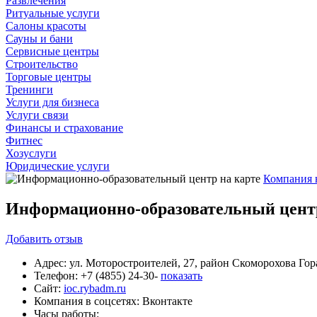
Развлечения
Ритуальные услуги
Салоны красоты
Сауны и бани
Сервисные центры
Строительство
Торговые центры
Тренинги
Услуги для бизнеса
Услуги связи
Финансы и страхование
Фитнес
Хозуслуги
Юридические услуги
Компания 
Информационно-образовательный цент
Добавить
отзыв
Адрес:
ул. Моторостроителей, 27, район Скоморохова Го
Телефон:
+7 (4855) 24-30-
показать
Сайт:
ioc.rybadm.ru
Компания в соцсетях:
Вконтакте
Часы работы: