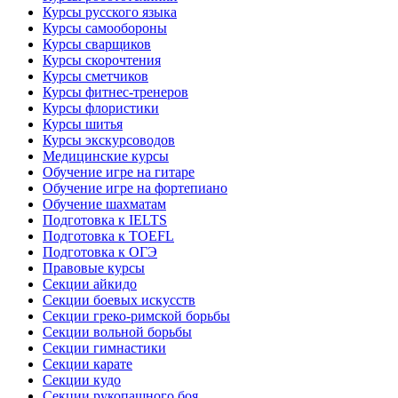
Курсы русского языка
Курсы самообороны
Курсы сварщиков
Курсы скорочтения
Курсы сметчиков
Курсы фитнес-тренеров
Курсы флористики
Курсы шитья
Курсы экскурсоводов
Медицинские курсы
Обучение игре на гитаре
Обучение игре на фортепиано
Обучение шахматам
Подготовка к IELTS
Подготовка к TOEFL
Подготовка к ОГЭ
Правовые курсы
Секции айкидо
Секции боевых искусств
Секции греко-римской борьбы
Секции вольной борьбы
Секции гимнастики
Секции карате
Секции кудо
Секции рукопашного боя