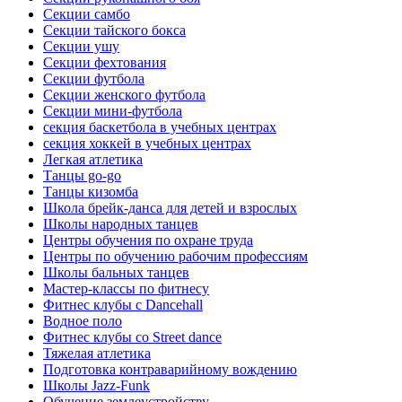
Секции самбо
Секции тайского бокса
Секции ушу
Секции фехтования
Секции футбола
Секции женского футбола
Секции мини-футбола
секция баскетбола в учебных центрах
секция хоккей в учебных центрах
Легкая атлетика
Танцы go-go
Танцы кизомба
Школа брейк-данса для детей и взрослых
Школы народных танцев
Центры обучения по охране труда
Центры по обучению рабочим профессиям
Школы бальных танцев
Мастер-классы по фитнесу
Фитнес клубы с Dancehall
Водное поло
Фитнес клубы со Street dance
Тяжелая атлетика
Подготовка контраварийному вождению
Школы Jazz-Funk
Обучение землеустройству