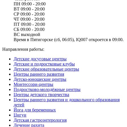
ПН
09:00 - 20:00
ВТ
09:00 - 20:00
СР
09:00 - 20:00
ЧТ
09:00 - 20:00
ПТ
09:00 - 20:00
СБ
09:00 - 20:00
ВС
выходной
Время в Пятигорске (сб, 06:05), IQ007 откроется в 09:00.
Направления работы:
Детские досуговые центры
Детские и подростковые клубы
Детские образовательные центры
Центры раннего развития
Детско-юношеские центры
Монтессори-центры
Подростково-молодёжные центры
Центры детского творчества
Центры раннего развития и дошкольного образования
детей
Йога для беременных
Цигун
Детская гастроэнтерология
Лечение рахита