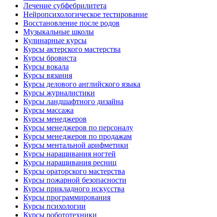
Лечение субфебрилитета
Нейропсихологическое тестирование
Восстановление после родов
Музыкальные школы
Кулинарные курсы
Курсы актерского мастерства
Курсы бровиста
Курсы вокала
Курсы вязания
Курсы делового английского языка
Курсы журналистики
Курсы ландшафтного дизайна
Курсы массажа
Курсы менеджеров
Курсы менеджеров по персоналу
Курсы менеджеров по продажам
Курсы ментальной арифметики
Курсы наращивания ногтей
Курсы наращивания ресниц
Курсы ораторского мастерства
Курсы пожарной безопасности
Курсы прикладного искусства
Курсы программирования
Курсы психологии
Курсы робототехники