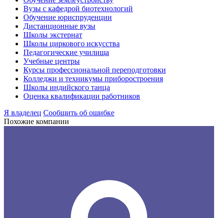
Вузы с кафедрой биотехнологий
Обучение юриспруденции
Дистанционные вузы
Школы экстернат
Школы циркового искусства
Педагогические училища
Учебные центры
Курсы профессиональной переподготовки
Колледжи и техникумы приборостроения
Школы индийского танца
Оценка квалификации работников
Я владелец
Сообщить об ошибке
Похожие компании