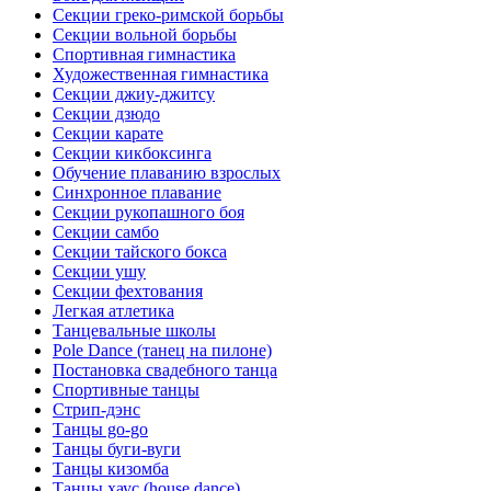
Секции греко-римской борьбы
Секции вольной борьбы
Спортивная гимнастика
Художественная гимнастика
Секции джиу-джитсу
Секции дзюдо
Секции карате
Секции кикбоксинга
Обучение плаванию взрослых
Синхронное плавание
Секции рукопашного боя
Секции самбо
Секции тайского бокса
Секции ушу
Секции фехтования
Легкая атлетика
Танцевальные школы
Pole Dance (танец на пилоне)
Постановка свадебного танца
Спортивные танцы
Стрип-дэнс
Танцы go-go
Танцы буги-вуги
Танцы кизомба
Танцы хаус (house dance)