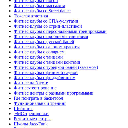
Фитнес клубы с йогой
Фитнес клубы с массажем
Фитнес клубы со Street dance
Тяжелая атлетика
Фитнес клубы со СПА-услугами
Фитнес-клубы со стрип-пластикой
Фитнес клубы с персональными тренировками
Фитнес клубы с пробными занятиями
Фитнес клубы с русской баней
Фитнес клубы с салоном красоты
Фитнес клубы с солярием
Фитнес клубы с танцами
Фитнес клубы с танцами контемп
Фитнес клубы с турецкой баней (хамамом)
Фитнес клубы с финской сауной
Фитнес клубы с фридайвингом
Фитнес на батуте
Фитнес-тестирование
Фитнес центры с разными программами
Где поиграть в баскетбол
Функциональный тренинг
Шейпинг
ЭМС-тренировки
Ретритные центры
Школы Jazz-Funk