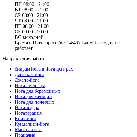
ПН
08:00 - 21:00
ВТ
08:00 - 21:00
СР
08:00 - 21:00
ЧТ
08:00 - 21:00
ПТ
08:00 - 21:00
СБ
09:00 - 20:00
ВС
выходной
Время в Пятигорске (вс, 14:48), Ladyfit сегодня не
работает.
Направления работы:
бикрам йога в йога центрах
Даосская йога
Джапа-йога
Йога-айенгара
Йога для беременных
Йога для женщин
Йога для пожилых
Йога-нидра
Йогатерапия
Крия-йога
Кундалини-йога
Мантра-йога
Пранаяма