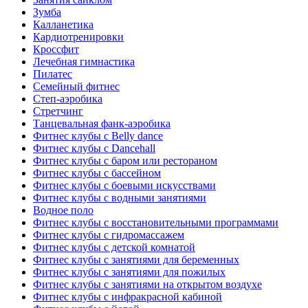
Зумба
Калланетика
Кардиотренировки
Кроссфит
Лечебная гимнастика
Пилатес
Семейный фитнес
Степ-аэробика
Стретчинг
Танцевальная фанк-аэробика
Фитнес клубы с Belly dance
Фитнес клубы с Dancehall
Фитнес клубы с баром или рестораном
Фитнес клубы с бассейном
Фитнес клубы с боевыми искусствами
Фитнес клубы с водными занятиями
Водное поло
Фитнес клубы с восстановительными программами
Фитнес клубы с гидромассажем
Фитнес клубы с детской комнатой
Фитнес клубы с занятиями для беременных
Фитнес клубы с занятиями для пожилых
Фитнес клубы с занятиями на открытом воздухе
Фитнес клубы с инфракрасной кабиной