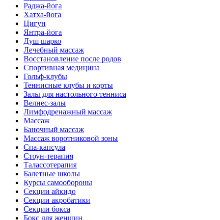
Раджа-йога
Хатха-йога
Цигун
Янтра-йога
Душ шарко
Лечебный массаж
Восстановление после родов
Спортивная медицина
Гольф-клубы
Теннисные клубы и корты
Залы для настольного тенниса
Велнес-залы
Лимфодренажный массаж
Массаж
Баночный массаж
Массаж воротниковой зоны
Спа-капсула
Стоун-терапия
Талассотерапия
Балетные школы
Курсы самообороны
Секции айкидо
Секции акробатики
Секции бокса
Бокс для женщин