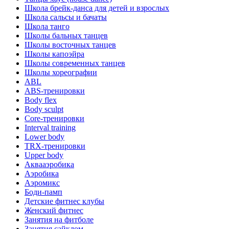
Школа брейк-данса для детей и взрослых
Школа сальсы и бачаты
Школа танго
Школы бальных танцев
Школы восточных танцев
Школы капоэйра
Школы современных танцев
Школы хореографии
ABL
ABS-тренировки
Body flex
Body sculpt
Core-тренировки
Interval training
Lower body
TRX-тренировки
Upper body
Аквааэробика
Аэробика
Аэромикс
Боди-памп
Детские фитнес клубы
Женский фитнес
Занятия на фитболе
Занятия сайклом