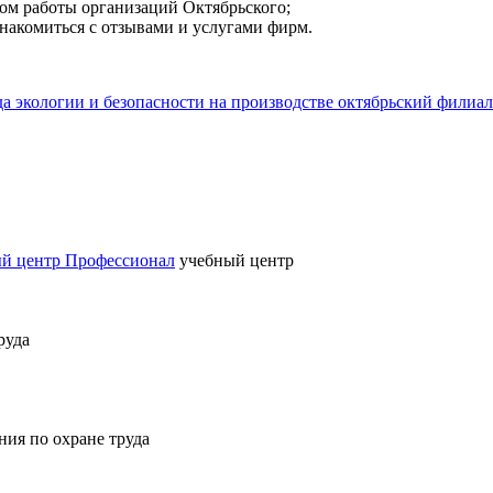
ом работы организаций Октябрьского;
знакомиться с отзывами и услугами фирм.
 экологии и безопасности на производстве октябрьский филиал
й центр Профессионал
учебный центр
руда
ния по охране труда