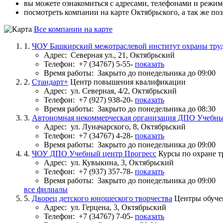
вы можете ознакомиться с адресами, телефонами и режим
посмотреть компании на карте Октябрьского, а так же по
Все компании на карте
1.
ЧОУ Башкирский межотраслевой институт охраны труда
Адрес:
Северная ул., 21, Октябрьский
Телефон:
+7 (34767) 5-55-
показать
Время работы:
Закрыто до понедельника до 09:00
2.
Стандарт+
Центр повышения квалификации
Адрес:
ул. Северная, 4/2, Октябрьский
Телефон:
+7 (927) 938-20-
показать
Время работы:
Закрыто до понедельника до 08:30
3.
Автономная некоммерческая организация ДПО Учебны
Адрес:
ул. Луначарского, 8, Октябрьский
Телефон:
+7 (34767) 4-28-
показать
Время работы:
Закрыто до понедельника до 09:00
4.
ЧОУ ДПО Учебный центр Прогресс
Курсы по охране т
Адрес:
ул. Кувыкина, 3, Октябрьский
Телефон:
+7 (937) 357-78-
показать
Время работы:
Закрыто до понедельника до 09:00
все филиалы
5.
Дворец детского юношеского творчества
Центры обуче
Адрес:
ул. Герцена, 3, Октябрьский
Телефон:
+7 (34767) 7-05-
показать