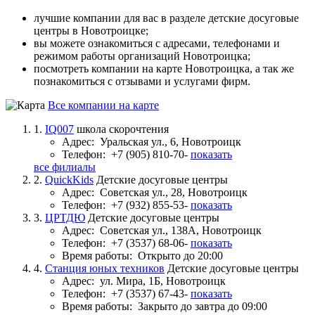
лучшие компании для вас в разделе детские досуговые
центры в Новотроицке;
вы можете ознакомиться с адресами, телефонами и
режимом работы организаций Новотроицка;
посмотреть компании на карте Новотроицка, а так же
познакомиться с отзывами и услугами фирм.
Все компании на карте
1.
IQ007
школа скорочтения
Адрес:
Уральская ул., 6, Новотроицк
Телефон:
+7 (905) 810-70-
показать
все филиалы
2.
QuickKids
Детские досуговые центры
Адрес:
Советская ул., 28, Новотроицк
Телефон:
+7 (932) 855-53-
показать
3.
ЦРТДЮ
Детские досуговые центры
Адрес:
Советская ул., 138А, Новотроицк
Телефон:
+7 (3537) 68-06-
показать
Время работы:
Открыто до 20:00
4.
Станция юных техников
Детские досуговые центры
Адрес:
ул. Мира, 1Б, Новотроицк
Телефон:
+7 (3537) 67-43-
показать
Время работы:
Закрыто до завтра до 09:00