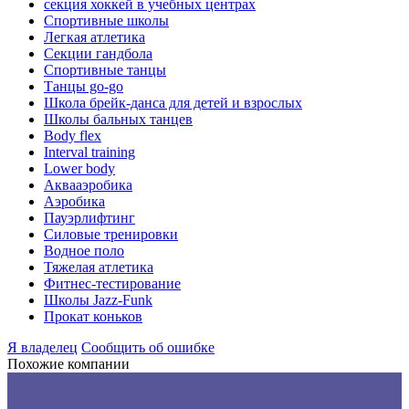
секция хоккей в учебных центрах
Спортивные школы
Легкая атлетика
Секции гандбола
Спортивные танцы
Танцы go-go
Школа брейк-данса для детей и взрослых
Школы бальных танцев
Body flex
Interval training
Lower body
Аквааэробика
Аэробика
Пауэрлифтинг
Силовые тренировки
Водное поло
Тяжелая атлетика
Фитнес-тестирование
Школы Jazz-Funk
Прокат коньков
Я владелец
Сообщить об ошибке
Похожие компании