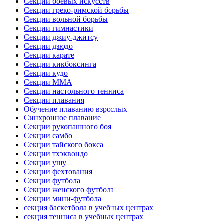
Секции боевых искусств
Секции греко-римской борьбы
Секции вольной борьбы
Секции гимнастики
Секции джиу-джитсу
Секции дзюдо
Секции карате
Секции кикбоксинга
Секции кудо
Секции ММА
Секции настольного тенниса
Секции плавания
Обучение плаванию взрослых
Синхронное плавание
Секции рукопашного боя
Секции самбо
Секции тайского бокса
Секции тхэквондо
Секции ушу
Секции фехтования
Секции футбола
Секции женского футбола
Секции мини-футбола
секция баскетбола в учебных центрах
секция тенниса в учебных центрах