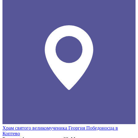
Храм святого великомученика Георгия Победоносца в
Коптево