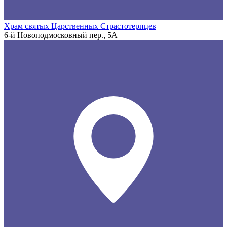
Храм святых Царственных Страстотерпцев
6-й Новоподмосковный пер., 5А