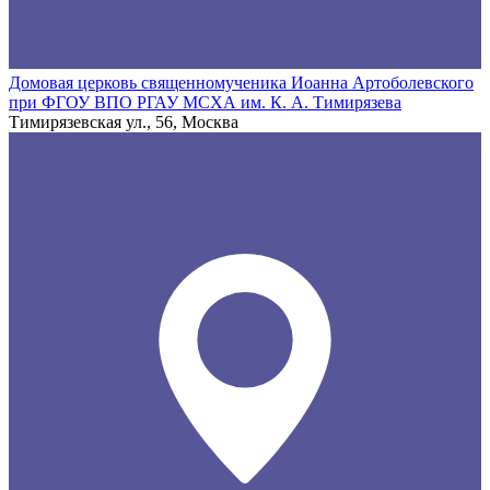
Домовая церковь священномученика Иоанна Артоболевского
при ФГОУ ВПО РГАУ МСХА им. К. А. Тимирязева
Тимирязевская ул., 56, Москва