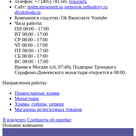
Телефон:
+7 (495) 781-60-
показать
Сайт:
ppdm.moseparh.ru
sretsorok.orthodoxy.ru
divsloboda.ru
Компания в соцсетях:
Ok
Вконтакте
Youtube
Часы работы:
ПН
08:00 - 17:00
ВТ
08:00 - 17:00
СР
08:00 - 17:00
ЧТ
08:00 - 17:00
ПТ
08:00 - 17:00
СБ
08:00 - 17:00
ВС
08:00 - 17:00
Время в Москве (сб, 07:49), Подворье Троицкого
Серафимо-Дивеевского монастыря откроется в 08:00.
Направления работы:
Православные храмы
Монастыри
Храмы, соборы, церкви
Магазины религиозных товаров
Я владелец
Сообщить об ошибке
Похожие компании