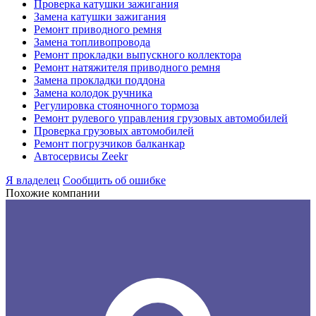
Проверка катушки зажигания
Замена катушки зажигания
Ремонт приводного ремня
Замена топливопровода
Ремонт прокладки выпускного коллектора
Ремонт натяжителя приводного ремня
Замена прокладки поддона
Замена колодок ручника
Регулировка стояночного тормоза
Ремонт рулевого управления грузовых автомобилей
Проверка грузовых автомобилей
Ремонт погрузчиков балканкар
Автосервисы Zeekr
Я владелец
Сообщить об ошибке
Похожие компании