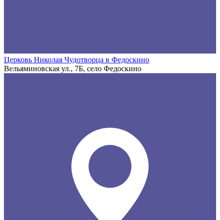
Церковь Николая Чудотворца в Федоскино
Вельяминовская ул., 7Б, село Федоскино