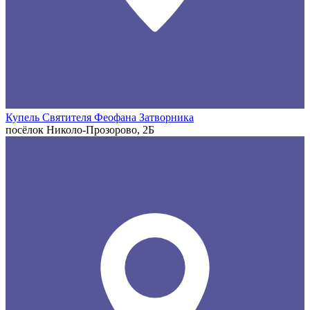
Купель Святителя Феофана Затворника
посёлок Николо-Прозорово, 2Б