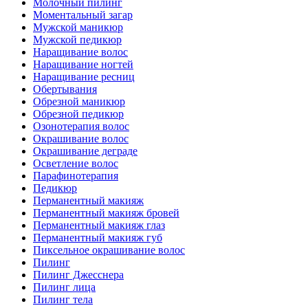
Молочный пилинг
Моментальный загар
Мужской маникюр
Мужской педикюр
Наращивание волос
Наращивание ногтей
Наращивание ресниц
Обертывания
Обрезной маникюр
Обрезной педикюр
Озонотерапия волос
Окрашивание волос
Окрашивание деграде
Осветление волос
Парафинотерапия
Педикюр
Перманентный макияж
Перманентный макияж бровей
Перманентный макияж глаз
Перманентный макияж губ
Пиксельное окрашивание волос
Пилинг
Пилинг Джесснера
Пилинг лица
Пилинг тела