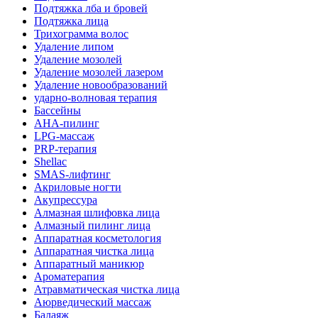
Подтяжка лба и бровей
Подтяжка лица
Трихограмма волос
Удаление липом
Удаление мозолей
Удаление мозолей лазером
Удаление новообразований
ударно-волновая терапия
Бассейны
AHA-пилинг
LPG-массаж
PRP-терапия
Shellac
SMAS-лифтинг
Акриловые ногти
Акупрессура
Алмазная шлифовка лица
Алмазный пилинг лица
Аппаратная косметология
Аппаратная чистка лица
Аппаратный маникюр
Ароматерапия
Атравматическая чистка лица
Аюрведический массаж
Балаяж