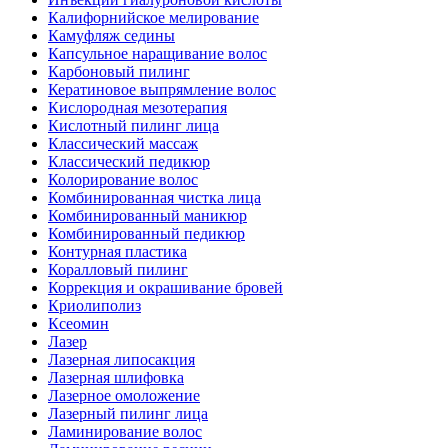
Калифорнийское мелирование
Камуфляж седины
Капсульное наращивание волос
Карбоновый пилинг
Кератиновое выпрямление волос
Кислородная мезотерапия
Кислотный пилинг лица
Классический массаж
Классический педикюр
Колорирование волос
Комбинированная чистка лица
Комбинированный маникюр
Комбинированный педикюр
Контурная пластика
Коралловый пилинг
Коррекция и окрашивание бровей
Криолиполиз
Ксеомин
Лазер
Лазерная липосакция
Лазерная шлифовка
Лазерное омоложение
Лазерный пилинг лица
Ламинирование волос