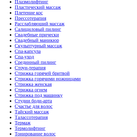
Плазмолифтинг
Пластический массаж
Плетение кос
Прессотерапия
Расслабляющий массаж
Салициловый пилинг
Свадебные прически
Свадебный маникюр
Скульптурный массаж
Спа-капсула
Спа-уход
Срединный пилинг
Стоун-терапия
Стрижка горячей бритвой
Стрижка горячими ножницами
Стрижка женская
Стрижка огнем
Стрижка под машинку
Студии боди-арта
Счастье для волос
Тайский массаж
Талассотерапия
Термаж
Термолифтинг
Тонирование волос