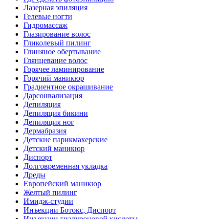
Лазерная эпиляция
Гелевые ногти
Гидромассаж
Глазирование волос
Гликолевый пилинг
Глиняное обертывание
Глянцевание волос
Горячее ламинирование
Горячий маникюр
Градиентное окрашивание
Дарсонвализация
Депиляция
Депиляция бикини
Депиляция ног
Дермабразия
Детские парикмахерские
Детский маникюр
Диспорт
Долговременная укладка
Дреды
Европейский маникюр
Желтый пилинг
Имидж-студии
Инъекции Ботокс, Диспорт
Инъекции гиалуроновой кислоты