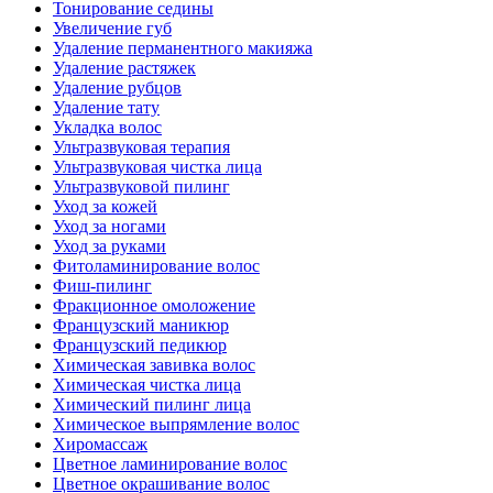
Тонирование седины
Увеличение губ
Удаление перманентного макияжа
Удаление растяжек
Удаление рубцов
Удаление тату
Укладка волос
Ультразвуковая терапия
Ультразвуковая чистка лица
Ультразвуковой пилинг
Уход за кожей
Уход за ногами
Уход за руками
Фитоламинирование волос
Фиш-пилинг
Фракционное омоложение
Французский маникюр
Французский педикюр
Химическая завивка волос
Химическая чистка лица
Химический пилинг лица
Химическое выпрямление волос
Хиромассаж
Цветное ламинирование волос
Цветное окрашивание волос