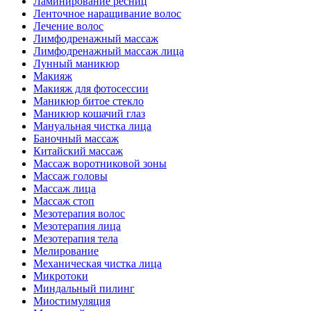
Ламинирование ресниц
Ленточное наращивание волос
Лечение волос
Лимфодренажный массаж
Лимфодренажный массаж лица
Лунный маникюр
Макияж
Макияж для фотосессии
Маникюр битое стекло
Маникюр кошачий глаз
Мануальная чистка лица
Баночный массаж
Китайский массаж
Массаж воротниковой зоны
Массаж головы
Массаж лица
Массаж стоп
Мезотерапия волос
Мезотерапия лица
Мезотерапия тела
Мелирование
Механическая чистка лица
Микротоки
Миндальный пилинг
Миостимуляция