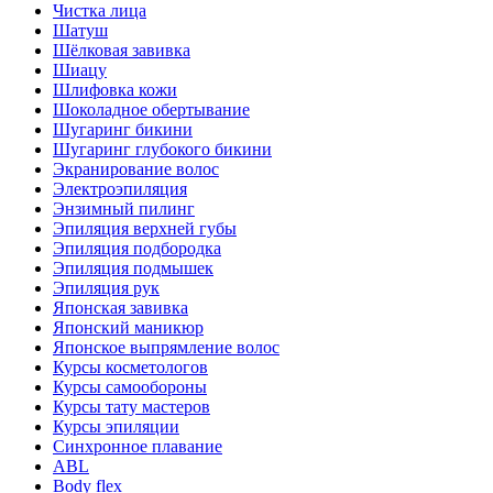
Чистка лица
Шатуш
Шёлковая завивка
Шиацу
Шлифовка кожи
Шоколадное обертывание
Шугаринг бикини
Шугаринг глубокого бикини
Экранирование волос
Электроэпиляция
Энзимный пилинг
Эпиляция верхней губы
Эпиляция подбородка
Эпиляция подмышек
Эпиляция рук
Японская завивка
Японский маникюр
Японское выпрямление волос
Курсы косметологов
Курсы самообороны
Курсы тату мастеров
Курсы эпиляции
Синхронное плавание
ABL
Body flex