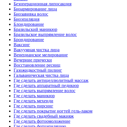
Безоперационная липосакция
Биоармирование лица
Биозавивка волос
Биоэпиляция
Блондирование
Бразильский маникюр
Бразильское выпрямление волос
Брондирование
Ваксинг
Вакуумная чистка лица
Венецианское мелирование
Вечерние прически
Восстановление ресниц
Газожидкостный пилинг
Гальваническая чистка лица
Где сделать антицеллюлитный массаж
Где сделать аппаратный педикюр
Где сделать выпрямление волос
Где сделать маникюр
Где сделать мехенди
Где сделать пирсинг
Где сделать покрытие ногтей гель-лаком
Где сделать свадебный макияж
Где сделать фотоомоложение
Где сделать фотоэпиляцию