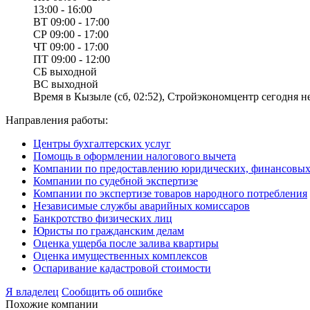
13:00 - 16:00
ВТ
09:00 - 17:00
СР
09:00 - 17:00
ЧТ
09:00 - 17:00
ПТ
09:00 - 12:00
СБ
выходной
ВС
выходной
Время в Кызыле (сб, 02:52), Стройэкономцентр сегодня не
Направления работы:
Центры бухгалтерских услуг
Помощь в оформлении налогового вычета
Компании по предоставлению юридических, финансовых 
Компании по судебной экспертизе
Компании по экспертизе товаров народного потребления
Независимые службы аварийных комиссаров
Банкротство физических лиц
Юристы по гражданским делам
Оценка ущерба после залива квартиры
Оценка имущественных комплексов
Оспаривание кадастровой стоимости
Я владелец
Сообщить об ошибке
Похожие компании