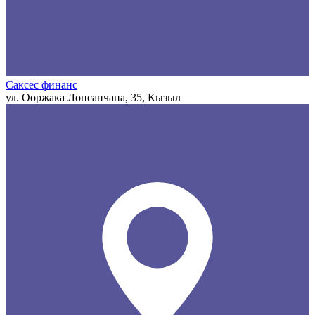
Саксес финанс
ул. Ооржака Лопсанчапа, 35, Кызыл